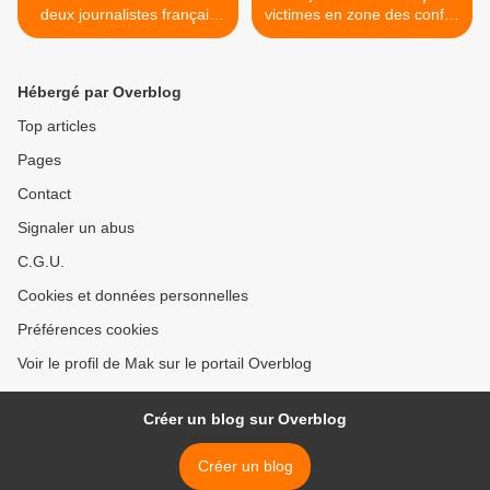
deux journalistes français
victimes en zone des conflit:
au Mali : rsf révolté
la Ligue Sénégalaise des
droits humains rappelle les
conventions de Genève >
Hébergé par Overblog
Top articles
Pages
Contact
Signaler un abus
C.G.U.
Cookies et données personnelles
Préférences cookies
Voir le profil de Mak sur le portail Overblog
Créer un blog sur Overblog
Créer un blog