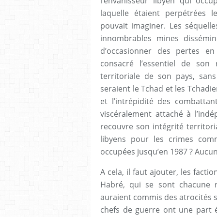
l’envahisseur libyen qui occu
laquelle étaient perpétrées 
pouvait imaginer. Les séquell
innombrables mines dissémin
d’occasionner des pertes en
consacré l’essentiel de son 
territoriale de son pays, sa
seraient le Tchad et les Tchadie
et l’intrépidité des combatta
viscéralement attaché à l’in
recouvre son intégrité territori
libyens pour les crimes comm
occupées jusqu’en 1987 ? Aucu
A cela, il faut ajouter, les facti
Habré, qui se sont chacune re
auraient commis des atrocités su
chefs de guerre ont une part é