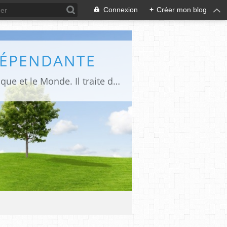
Connexion
+
Créer mon blog
DÉPENDANTE
Makaila.fr est un site d’informations indépendant et d’actualités sur le Tchad, l’Afrique et le Monde. Il traite des sujets variés entre autres: la politique, les droits humains, les libertés, le social, l’économique,la culture etc.