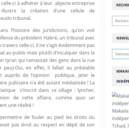
celle-ci à adhérer à leur abjecte entreprise
RECHE
llustre la création d’une cellule de
eudo tribunal.
ns l’histoire des juridictions, qu’on voit
éfense du président Habré, un tribunal avec
NEWSL
travers celle-ci, il ne s’agit évidemment pas
unal au public mais plutôt d’inculquer dans la
’un tyran qui ramassait des gens dans la rue
 peu).Oui, en effet, il fallait au préalable
MAKAI
ent auprès de l’opinion publique, jeter le
INDÉP
aire judiciaire n’a été autant médiatisée ! La
ique s’inscrit dans ce sillage : lyncher,
pinion de cette affaire, comme quoi un
nt une réalité !
Makaila.
permettre de fouler au pied les droits du
indépen
avait pas droit au respect en dépit de son
Tchad, l