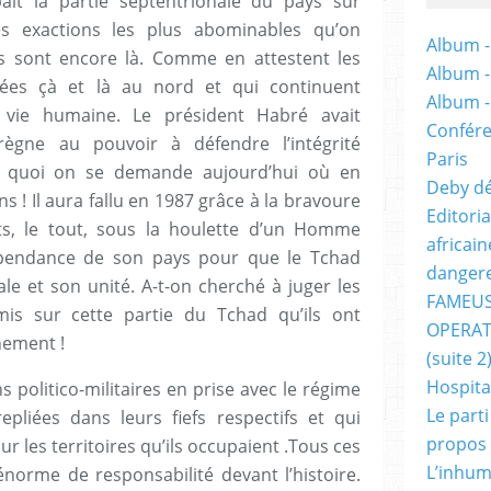
pait la partie septentrionale du pays sur
les exactions les plus abominables qu’on
Album -
es sont encore là. Comme en attestent les
Album 
ées çà et là au nord et qui continuent
Album 
 vie humaine. Le président Habré avait
Confére
règne au pouvoir à défendre l’intégrité
Paris
ns quoi on se demande aujourd’hui où en
Deby dé
ns ! Il aura fallu en 1987 grâce à la bravoure
Editori
nts, le tout, sous la houlette d’un Homme
africai
dépendance de son pays pour que le Tchad
dangere
ale et son unité. A-t-on cherché à juger les
FAMEUS
is sur cette partie du Tchad qu’ils ont
OPERAT
nement !
(suite 2
Hospita
ons politico-militaires en prise avec le régime
Le part
pliées dans leurs fiefs respectifs et qui
propos
r les territoires qu’ils occupaient .Tous ces
L’inhum
norme de responsabilité devant l’histoire.