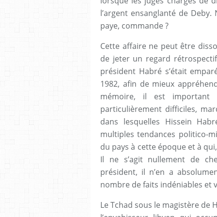
lorsque les juges chargés de d
l’argent ensanglanté de Deby. 
paye, commande ?
Cette affaire ne peut être disso
de jeter un regard rétrospectif
président Habré s’était empar
1982, afin de mieux appréhende
mémoire, il est important 
particulièrement difficiles, ma
dans lesquelles Hissein Hab
multiples tendances politico-mi
du pays à cette époque et à qui, 
Il ne s’agit nullement de ch
président, il n’en a absolumen
nombre de faits indéniables et v
Le Tchad sous le magistère de H