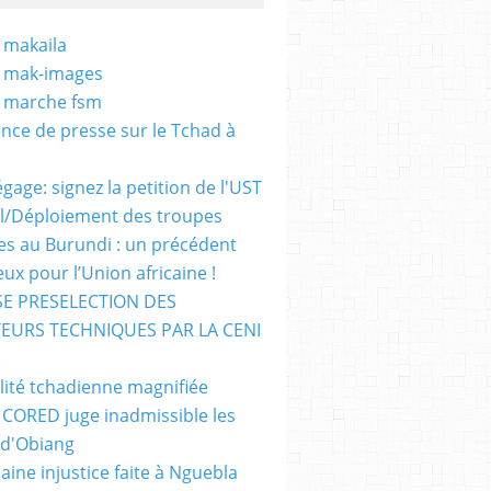
 makaila
- mak-images
- marche fsm
nce de presse sur le Tchad à
gage: signez la petition de l'UST
al/Déploiement des troupes
nes au Burundi : un précédent
ux pour l’Union africaine !
E PRESELECTION DES
EURS TECHNIQUES PAR LA CENI
)
lité tchadienne magnifiée
i CORED juge inadmissible les
 d'Obiang
aine injustice faite à Nguebla