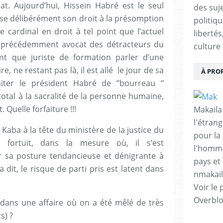
tat. Aujourd’hui, Hissein Habré est le seul
des suje
se délibérément son droit à la présomption
politiqu
e cardinal en droit à tel point que l’actuel
libertés
 précédemment avocat des détracteurs du
culture 
nt que juriste de formation parler d’une
re, ne restant pas là, il est allé le jour de sa
À PRO
aiter le président Habré de ‘’bourreau ’‘
otal à la sacralité de la personne humaine,
. Quelle forfaiture !!!
Makaila
l'étrang
i Kaba à la tête du ministère de la justice du
pour la
 fortuit, dans la mesure où, il s’est
l'homme
ar sa posture tendancieuse et dénigrante à
pays et 
 dit, le risque de parti pris est latent dans
nmakai
Voir le 
Overbl
ans une affaire où on a été mêlé de très
s) ?