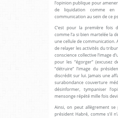
l’opinion publique pour amener 
de liquidation comme en i
communication au sein de ce ps
C’est pour la première fois da
comme l’a si bien martelée la d
une cellule de communication. A 
de relayer les activités du trib
conscience collective l’image d
pour les ‘’égorger’’ (excusez de
‘’détruire’’ l’image du présid
discrédit sur lui. Jamais une aff
surabondance couverture médiat
désinformer, tympaniser l’o
mensonge répété mille fois devie
Ainsi, on peut allègrement se 
président Habré, comme s’il n’