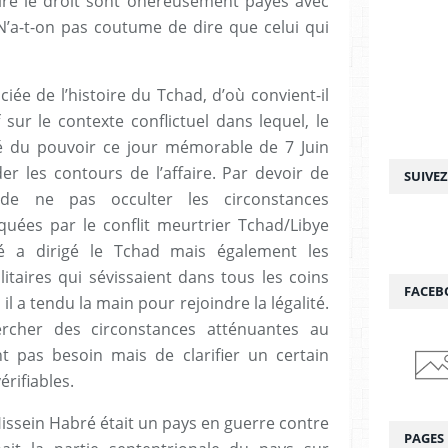
ire le droit sont onéreusement payés avec
N’a-t-on pas coutume de dire que celui qui
ciée de l’histoire du Tchad, d’où convient-il
 sur le contexte conflictuel dans lequel, le
é du pouvoir ce jour mémorable de 7 Juin
r les contours de l’affaire. Par devoir de
SUIVE
de ne pas occulter les circonstances
rquées par le conflit meurtrier Tchad/Libye
ré a dirigé le Tchad mais également les
litaires qui sévissaient dans tous les coins
FACEB
il a tendu la main pour rejoindre la légalité.
ercher des circonstances atténuantes au
t pas besoin mais de clarifier un certain
érifiables.
issein Habré était un pays en guerre contre
PAGES