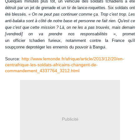
Quelques minutes plus tôt, un véhicule des soldats tchadiens a été
détruit par un jet de grenade et un tir de lance-roquettes. Six soldats ont
été blessés.
« On ne peut pas
continuer
comme ça. Trop c'est trop. Les
anti-balaka sont à côté de notre base et personne ne fait rien. Qu'est ce
que c'est que cette mission ? Là, on ne les a pas trouvés, mais demain
[vendredi] on va
prendre
nos responsabilités »
, promet
un
officier
tchadien furieux, notamment contre la France qu'il
soupçonne de
protéger
les ennemis du
pouvoir
à Bangui.
Source:
http://www.lemonde.fr/afrique/article/2013/12/20/en-
centrafrique-les-soldats-africains-changent-de-
commandement_4337764_3212.html
Publicité