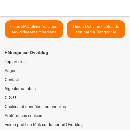
< Les SAO éliminés: appel
Hinda Deby aux côtés de
aux dirigeants tchadiens
son mari à Bongor : la
médiation de Salaï Deby a-
t-elle marché ? >
Hébergé par Overblog
Top articles
Pages
Contact
Signaler un abus
C.G.U.
Cookies et données personnelles
Préférences cookies
Voir le profil de Mak sur le portail Overblog