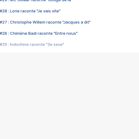
28 : Lorie raconte "Je vais vite"
#27 : Christophe Willem raconte "Jacques a dit"
#26 : Chimène Badi raconte "Entre nous"
#25 : Indochine raconte "3e sexe"
#24 : Zaho raconte "C'est chelou"
#23 : Patrick Bruel raconte "Au café des délices"
#22 : Kyo raconte "Le chemin"
#21 : Nolwenn Leroy raconte "Cassé"
#20 : Patrick Hernandez raconte "Born to be alive"
#19 : Lorie raconte "Près de moi"
#18 : Michael Jones raconte "A nos actes manqués" (avec Jean-Jacque
#17 : Khaled raconte "Aïcha"