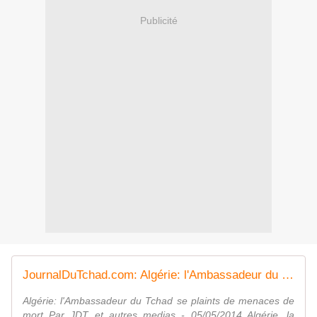
Publicité
JournalDuTchad.com: Algérie: l'Ambassadeur du Tchad se plaints de menaces de mort
Algérie: l'Ambassadeur du Tchad se plaints de menaces de
mort Par JDT et autres medias - 05/05/2014 Algérie, la