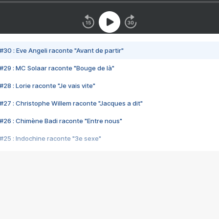
#30 : Eve Angeli raconte "Avant de partir"
#29 : MC Solaar raconte "Bouge de là"
28 : Lorie raconte "Je vais vite"
#27 : Christophe Willem raconte "Jacques a dit"
#26 : Chimène Badi raconte "Entre nous"
#25 : Indochine raconte "3e sexe"
#24 : Zaho raconte "C'est chelou"
#23 : Patrick Bruel raconte "Au café des délices"
#22 : Kyo raconte "Le chemin"
#21 : Nolwenn Leroy raconte "Cassé"