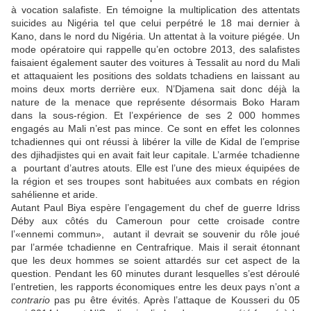
à vocation salafiste. En témoigne la multiplication des attentats
suicides au Nigéria tel que celui perpétré le 18 mai dernier à
Kano, dans le nord du Nigéria. Un attentat à la voiture piégée. Un
mode opératoire qui rappelle qu’en octobre 2013, des salafistes
faisaient également sauter des voitures à Tessalit au nord du Mali
et attaquaient les positions des soldats tchadiens en laissant au
moins deux morts derrière eux. N’Djamena sait donc déjà la
nature de la menace que représente désormais Boko Haram
dans la sous-région. Et l’expérience de ses 2 000 hommes
engagés au Mali n’est pas mince. Ce sont en effet les colonnes
tchadiennes qui ont réussi à libérer la ville de Kidal de l’emprise
des djihadjistes qui en avait fait leur capitale. L’armée tchadienne
a pourtant d’autres atouts. Elle est l’une des mieux équipées de
la région et ses troupes sont habituées aux combats en région
sahélienne et aride.
Autant Paul Biya espère l’engagement du chef de guerre Idriss
Déby aux côtés du Cameroun pour cette croisade contre
l’«ennemi commun», autant il devrait se souvenir du rôle joué
par l’armée tchadienne en Centrafrique. Mais il serait étonnant
que les deux hommes se soient attardés sur cet aspect de la
question. Pendant les 60 minutes durant lesquelles s’est déroulé
l’entretien, les rapports économiques entre les deux pays n’ont
a
contrario
pas pu être évités. Après l’attaque de Kousseri du 05