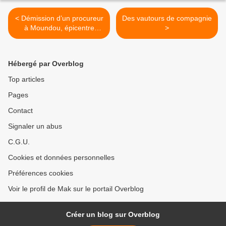
< Démission d’un procureur
Des vautours de compagnie
à Moundou, épicentre
>
légendaire de contestation
du régime d’Idriss Deby
Hébergé par Overblog
Top articles
Pages
Contact
Signaler un abus
C.G.U.
Cookies et données personnelles
Préférences cookies
Voir le profil de Mak sur le portail Overblog
Créer un blog sur Overblog