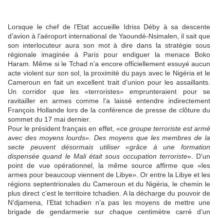
Lorsque le chef de l’Etat accueille Idriss Déby à sa descente
d’avion à l’aéroport international de Yaoundé-Nsimalen, il sait que
son interlocuteur aura son mot à dire dans la stratégie sous
régionale imaginée à Paris pour endiguer la menace Boko
Haram. Même si le Tchad n’a encore officiellement essuyé aucun
acte violent sur son sol, la proximité du pays avec le Nigéria et le
Cameroun en fait un excellent trait d’union pour les assaillants.
Un corridor que les «terroristes» emprunteraient pour se
ravitailler en armes comme l’a laissé entendre indirectement
François Hollande lors de la conférence de presse de clôture du
sommet du 17 mai dernier.
Pour le président français en effet, «
ce groupe terroriste est armé
avec des moyens lourds». Des moyens que les membres de la
secte peuvent désormais utiliser «grâce à une formation
dispensée quand le Mali était sous occupation terroriste
». D’un
point de vue opérationnel, la même source affirme que «les
armes pour beaucoup viennent de Libye». Or entre la Libye et les
régions septentrionales du Cameroun et du Nigéria, le chemin le
plus direct c’est le territoire tchadien. A la décharge du pouvoir de
N’djamena, l’Etat tchadien n’a pas les moyens de mettre une
brigade de gendarmerie sur chaque centimètre carré d’un