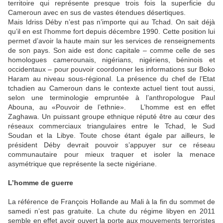
territoire qui représente presque trois fois la superficie du
Cameroun avec en sus de vastes étendues désertiques.
Mais Idriss Déby n’est pas n’importe qui au Tchad. On sait déjà
qu’il en est l’homme fort depuis décembre 1990. Cette position lui
permet d’avoir la haute main sur les services de renseignements
de son pays. Son aide est donc capitale – comme celle de ses
homologues camerounais, nigérians, nigériens, béninois et
occidentaux – pour pouvoir coordonner les informations sur Boko
Haram au niveau sous-régional. La présence du chef de l’Etat
tchadien au Cameroun dans le contexte actuel tient tout aussi,
selon une terminologie empruntée à l’anthropologue Paul
Abouna, au «Pouvoir de l’ethnie». L’homme est en effet
Zaghawa. Un puissant groupe ethnique réputé être au cœur des
réseaux commerciaux triangulaires entre le Tchad, le Sud
Soudan et la Libye. Toute chose étant égale par ailleurs, le
président Déby devrait pouvoir s’appuyer sur ce réseau
communautaire pour mieux traquer et isoler la menace
asymétrique que représente la secte nigériane.
L’homme de guerre
La référence de François Hollande au Mali à la fin du sommet de
samedi n’est pas gratuite. La chute du régime libyen en 2011
semble en effet avoir ouvert la porte aux mouvements terroristes