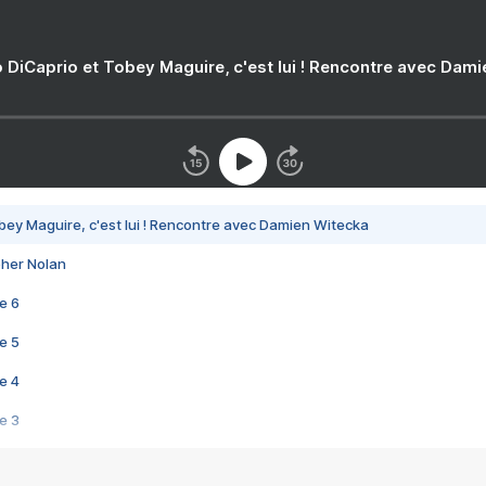
 DiCaprio et Tobey Maguire, c'est lui ! Rencontre avec Dam
bey Maguire, c'est lui ! Rencontre avec Damien Witecka
pher Nolan
e 6
e 5
e 4
e 3
s créatrices de la VF !