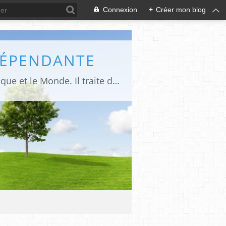
Connexion
+
Créer mon blog
DÉPENDANTE
Makaila.fr est un site d’informations indépendant et d’actualités sur le Tchad, l’Afrique et le Monde. Il traite des sujets variés entre autres: la politique, les droits humains, les libertés, le social, l’économique,la culture etc.