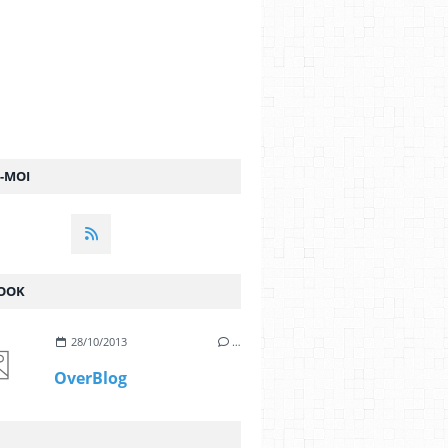
Z-MOI
OOK
28/10/2013
…
OverBlog