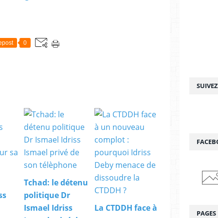
epost
0
SUIVE
FACEB
Tchad: le détenu
ss
politique Dr
Ismael Idriss
La CTDDH face à
PAGES