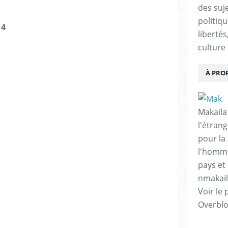
des suje
politiqu
14
libertés
culture 
À PRO
Makaila
l'étrang
pour la
l'homme
pays et 
nmakai
Voir le 
Overbl