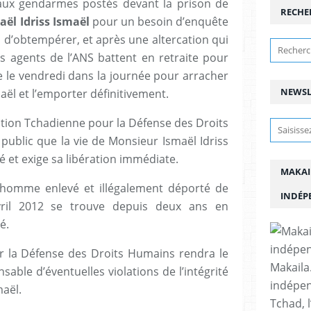
ux gendarmes postés devant la prison de
RECHE
aël Idriss Ismaël
pour un besoin d’enquête
 d’obtempérer, et après une altercation qui
, les agents de l’ANS battent en retraite pour
re le vendredi dans la journée pour arracher
NEWSL
aël et l’emporter définitivement.
ention Tchadienne pour la Défense des Droits
public que la vie de Monsieur Ismaël Idriss
 et exige sa libération immédiate.
MAKAI
 homme enlevé et illégalement déporté de
INDÉP
ril 2012 se trouve depuis deux ans en
é.
 la Défense des Droits Humains rendra le
Makaila.
ble d’éventuelles violations de l’intégrité
indépen
maël.
Tchad, l