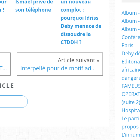
our
Ismael privé de
un nouveau
 !
son télèphone
complot :
Album -
pourquoi Idriss
Album 
Deby menace de
Album 
dissoudre la
Confére
CTDDH ?
Paris
Deby dé
Editori
Tension entre les CAE et le Tchad dans l’affaire Habré : que craint Idriss Deby ?
Interpellé pour de motif administratif, l'étudiant en droit et activiste tchadien Ahmed Ibni Mohamed
africai
dangere
ICLE
FAMEUS
OPERAT
(suite 2
Hospita
Le part
propos
L’inhum