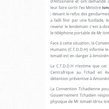
d’Amssinéné et ont demandé a
leur faire sortir l’ex Ministre
Ism
; devant le refus des gendarmes
a failli finir par une fusillade
revenir le lendemain c'est-à-di
le téléphone portable de Mr Ism
Face à cette situation, la Conv
Humains (C.T.D.D.H) informe le 
Ismaël est en danger à Amsinéné
La C.T.D.D.H n’estime que cet
Centrafrique au Tchad en Av
détention préventive à Amsinén
La Convention Tchadienne pour
Gouvernement Tchadien responsa
physique de Mr Ismaël Idriss Is