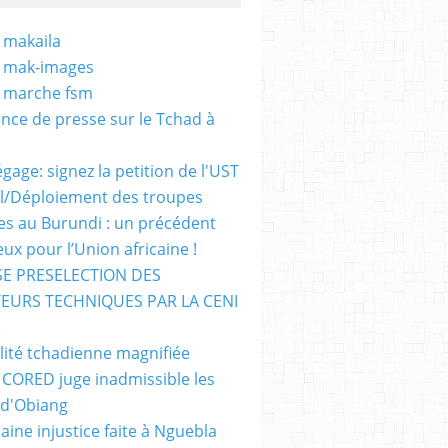
 makaila
- mak-images
- marche fsm
nce de presse sur le Tchad à
gage: signez la petition de l'UST
al/Déploiement des troupes
nes au Burundi : un précédent
ux pour l’Union africaine !
E PRESELECTION DES
EURS TECHNIQUES PAR LA CENI
)
lité tchadienne magnifiée
i CORED juge inadmissible les
 d'Obiang
aine injustice faite à Nguebla