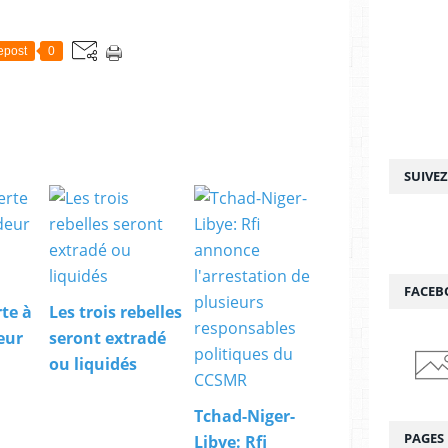
epost
0
SUIVE
FACEB
te à
Les trois rebelles
eur
seront extradé
ou liquidés
Tchad-Niger-
PAGES
Libye: Rfi