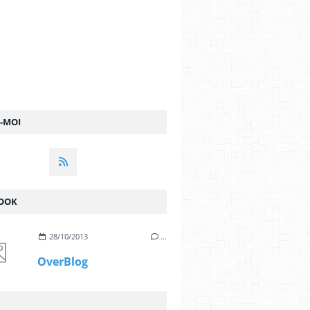
Z-MOI
OOK
28/10/2013
…
OverBlog