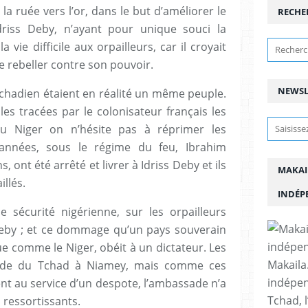
a ruée vers l’or, dans le but d’améliorer le
RECHE
Idriss Deby, n’ayant pour unique souci la
 vie difficile aux orpailleurs, car il croyait
e rebeller contre son pouvoir.
NEWSL
tchadien étaient en réalité un même peuple.
elles tracées par le colonisateur français les
u Niger on n’hésite pas à réprimer les
 années, sous le régime du feu, Ibrahim
 ont été arrêté et livrer à Idriss Deby et ils
MAKAI
llés.
INDÉP
 sécurité nigérienne, sur les orpailleurs
 Deby ; et ce dommage qu’un pays souverain
e comme le Niger, obéit à un dictateur. Les
Makaila.
ssade du Tchad à Niamey, mais comme ces
indépen
t au service d’un despote, l’ambassade n’a
Tchad, l
s ressortissants.