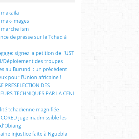
 makaila
- mak-images
- marche fsm
nce de presse sur le Tchad à
gage: signez la petition de l'UST
al/Déploiement des troupes
nes au Burundi : un précédent
ux pour l’Union africaine !
E PRESELECTION DES
EURS TECHNIQUES PAR LA CENI
)
lité tchadienne magnifiée
i CORED juge inadmissible les
 d'Obiang
aine injustice faite à Nguebla