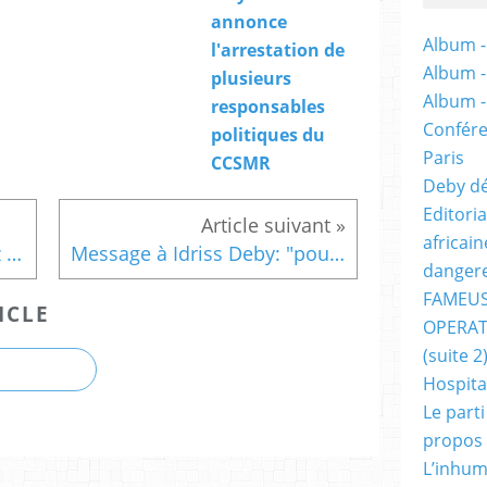
annonce
Album -
l'arrestation de
Album 
plusieurs
Album 
responsables
Confére
politiques du
Paris
CCSMR
Deby dé
Editori
africai
Après la visite de Valls chez Deby: la société civile tchadienne mobilisée et déterminée
Message à Idriss Deby: "pourrissez-votre temps et dégagez!"
dangere
FAMEUS
ICLE
OPERAT
(suite 2
Hospita
Le part
propos
L’inhum