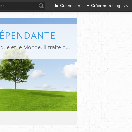
Connexion
+
Créer mon blog
DÉPENDANTE
Makaila.fr est un site d’informations indépendant et d’actualités sur le Tchad, l’Afrique et le Monde. Il traite des sujets variés entre autres: la politique, les droits humains, les libertés, le social, l’économique,la culture etc.