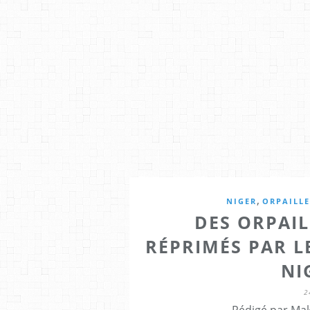
,
NIGER
ORPAILL
DES ORPAI
RÉPRIMÉS PAR L
NI
2
Rédigé par Mak