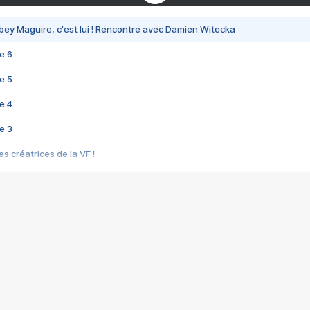
bey Maguire, c'est lui ! Rencontre avec Damien Witecka
e 6
e 5
e 4
e 3
s créatrices de la VF !
e 2
e 1
e Mektoub My Love arrive enfin ! Rencontre avec Shaïn Boumedine et Sal
i : après Toni en famille
elle réalise le bouleversant Dites lui que je l'aime
ais ! Rencontre autour de Vie privée de Rebecca Zlotowski