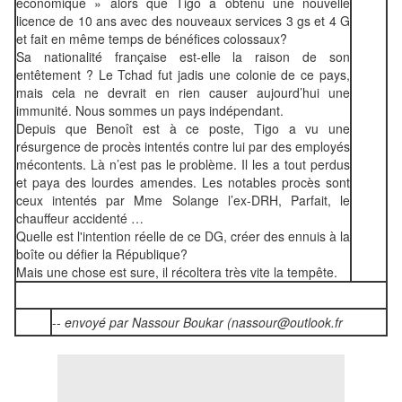
économique » alors que Tigo a obtenu une nouvelle
licence de 10 ans avec des nouveaux services 3 gs et 4 G
et fait en même temps de bénéfices colossaux?
Sa nationalité française est-elle la raison de son
entêtement ? Le Tchad fut jadis une colonie de ce pays,
mais cela ne devrait en rien causer aujourd’hui une
immunité. Nous sommes un pays indépendant.
Depuis que Benoît est à ce poste, Tigo a vu une
résurgence de procès intentés contre lui par des employés
mécontents. Là n’est pas le problème. Il les a tout perdus
et paya des lourdes amendes. Les notables procès sont
ceux intentés par Mme Solange l’ex-DRH, Parfait, le
chauffeur accidenté …
Quelle est l'intention réelle de ce DG, créer des ennuis à la
boîte ou défier la République?
Mais une chose est sure, il récoltera très vite la tempête.
--
envoyé par Nassour Boukar (nassour@outlook.fr