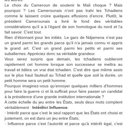
Le choix du Cameroun de soutenir le Mali choque ? Mais
pourquoi ? Les Camerounais n’ont pas trahi les Tchadiens
comme le laissent croire quelques effusions d’encre. Plutôt, le
président Camerounais a livré le fond des véritables
considérations qu’il a à l’égard de son homologue du nord et l’a
fait savoir. C’est tout.
Rien d’étonnant pour les initiés. Le gars de Ndjamena n’est pas
un grand parmi les grands parce qu’il n’a jamais connu ni appris
le grand art. C’est un grand parmi les petits et parmi ses
subalternes. Appréciez donc sa véritable grandeur.
Vous serez surpris que demain, les tchadiens oublieront
rapidement cet homme lorsque son successeur se mettra au
travail et bâtira un vrai état tchadien. C’est dire que même assis
sur le plus haut fauteuil au Tchad et quelle que soit la durée, un
petit homme sera un petit homme.
Pourquoi imaginez-vous qu’envoyer quelques milliers d’hommes
pour faire la guerre ci et là suffirait pour faire passer un candidat
à la présidence d’une grande institution internationale ?
A cette échelle du jeu entre les États, seuls deux mots comptent
véritablement :
Intérêt
et
Influence
.
· Intérêt parce que c’est le seul rapport que les États ont choisi et
justement, on est dans un jeu entre États;
· Influence parce c’est l’autorité et parce qu’à intérêt égal, c’est