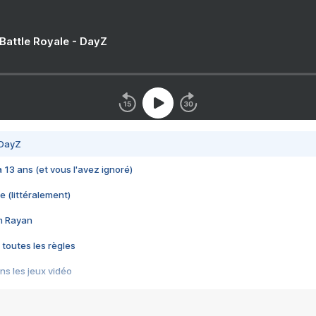
 Battle Royale - DayZ
 DayZ
 a 13 ans (et vous l'avez ignoré)
e (littéralement)
im Rayan
 toutes les règles
s les jeux vidéo
us choquant de Rockstar ? - Le scandale BULLY