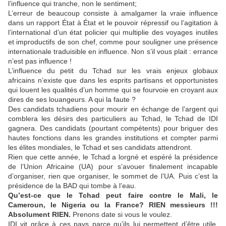
l’influence qui tranche, non le sentiment;
L’erreur de beaucoup consiste à amalgamer la vraie influence
dans un rapport État à État et le pouvoir répressif ou l’agitation à
l’international d’un état policier qui multiplie des voyages inutiles
et improductifs de son chef, comme pour souligner une présence
internationale traduisible en influence. Non s’il vous plait : errance
n’est pas influence !
L’influence du petit du Tchad sur les vrais enjeux globaux
africains n’existe que dans les esprits partisans et opportunistes
qui louent les qualités d’un homme qui se fourvoie en croyant aux
dires de ses louangeurs. A qui la faute ?
Des candidats tchadiens pour mourir en échange de l’argent qui
comblera les désirs des particuliers au Tchad, le Tchad de IDI
gagnera. Des candidats (pourtant compétents) pour briguer des
hautes fonctions dans les grandes institutions et compter parmi
les élites mondiales, le Tchad et ses candidats attendront.
Rien que cette année, le Tchad a lorgné et espéré la présidence
de l’Union Africaine (UA) pour s’avouer finalement incapable
d’organiser, rien que organiser, le sommet de l’UA. Puis c’est la
présidence de la BAD qui tombe à l’eau.
Qu’est-ce que le Tchad peut faire contre le Mali, le
Cameroun, le Nigeria ou la France? RIEN messieurs !!!
Absolument RIEN.
Prenons date si vous le voulez.
IDI vit grâce à ces pays parce qu’ils lui permettent d’être utile.