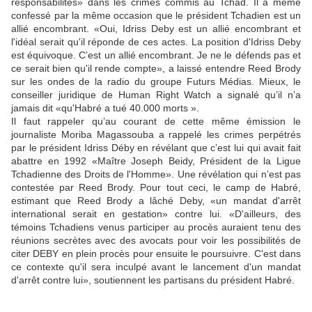
responsabilités» dans les crimes commis au Tchad. Il a même
confessé par la même occasion que le président Tchadien est un
allié encombrant. «Oui, Idriss Deby est un allié encombrant et
l'idéal serait qu'il réponde de ces actes. La position d'Idriss Deby
est équivoque. C’est un allié encombrant. Je ne le défends pas et
ce serait bien qu'il rende compte», a laissé entendre Reed Brody
sur les ondes de la radio du groupe Futurs Médias. Mieux, le
conseiller juridique de Human Right Watch a signalé qu’il n’a
jamais dit «qu'Habré a tué 40.000 morts ».
Il faut rappeler qu’au courant de cette même émission le
journaliste Moriba Magassouba a rappelé les crimes perpétrés
par le président Idriss Déby en révélant que c’est lui qui avait fait
abattre en 1992 «Maître Joseph Beidy, Président de la Ligue
Tchadienne des Droits de l'Homme». Une révélation qui n’est pas
contestée par Reed Brody. Pour tout ceci, le camp de Habré,
estimant que Reed Brody a lâché Deby, «un mandat d'arrêt
international serait en gestation» contre lui. «D'ailleurs, des
témoins Tchadiens venus participer au procès auraient tenu des
réunions secrètes avec des avocats pour voir les possibilités de
citer DEBY en plein procès pour ensuite le poursuivre. C'est dans
ce contexte qu'il sera inculpé avant le lancement d'un mandat
d'arrêt contre lui», soutiennent les partisans du président Habré.