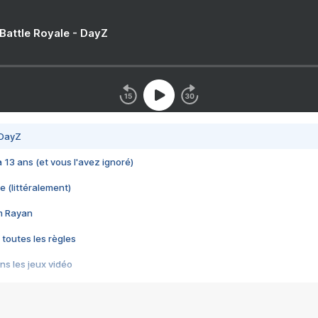
 Battle Royale - DayZ
 DayZ
 a 13 ans (et vous l'avez ignoré)
e (littéralement)
im Rayan
 toutes les règles
s les jeux vidéo
us choquant de Rockstar ? - Le scandale BULLY
e plus moche de Steam