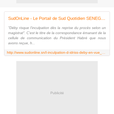
SudOnLine - Le Portail de Sud Quotidien SENEGAL | L'INCULPATION D'IDRISS DEBY EN VUE
"Déby risque l'inculpation dès la reprise du procès selon un
magistrat". C'est le titre de la correspondance émanant de la
cellule de communication du Président Habré que nous
avons reçue, h...
http://www.sudonline.sn/l-inculpation-d-idriss-deby-en-vue_a_25633.html
Publicité