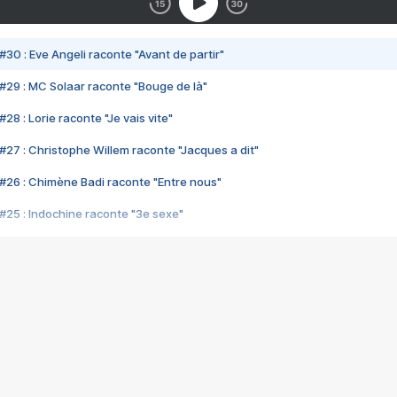
#30 : Eve Angeli raconte "Avant de partir"
#29 : MC Solaar raconte "Bouge de là"
28 : Lorie raconte "Je vais vite"
#27 : Christophe Willem raconte "Jacques a dit"
#26 : Chimène Badi raconte "Entre nous"
#25 : Indochine raconte "3e sexe"
#24 : Zaho raconte "C'est chelou"
#23 : Patrick Bruel raconte "Au café des délices"
#22 : Kyo raconte "Le chemin"
#21 : Nolwenn Leroy raconte "Cassé"
#20 : Patrick Hernandez raconte "Born to be alive"