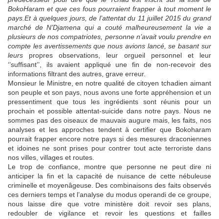
BokoHaram et que ces fous pourraient frapper à tout moment le
pays.Et à quelques jours, de l’attentat du 11 juillet 2015 du grand
marché de N’Djamena qui a couté malheureusement la vie a
plusieurs de nos compatriotes, personne n’avait voulu prendre en
compte les avertissements que nous avions lancé, se basant sur
leurs
propres observations, leur orgueil personnel et leur
‘’suffisant’’, ils avaient appliqué une fin de non-recevoir des
informations filtrant des autres, grave erreur.
Monsieur le Ministre, en notre qualité de citoyen tchadien aimant
son peuple et son pays, nous avons une forte appréhension et un
pressentiment que tous les ingrédients sont réunis pour un
prochain et possible attentat-suicide dans notre pays. Nous ne
sommes pas des oiseaux de mauvais augure mais, les faits, nos
analyses et les approches tendent à certifier que Bokoharam
pourrait frapper encore notre pays si des mesures draconiennes
et idoines ne sont prises pour contrer tout acte terroriste dans
nos villes, villages et routes.
Le trop de confiance, montre que personne ne peut dire ni
anticiper la fin et la capacité de nuisance de cette nébuleuse
criminelle et moyenâgeuse. Des combinaisons des faits observés
ces derniers temps et l’analyse du modus operandi de ce groupe,
nous laisse dire que votre ministère doit revoir ses plans,
redoubler de vigilance et revoir les questions et failles