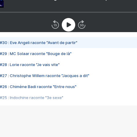
#30 : Eve Angeli raconte "Avant de partir"
#29 : MC Solaar raconte "Bouge de là"
28 : Lorie raconte "Je vais vite"
#27 : Christophe Willem raconte "Jacques a dit"
#26 : Chimène Badi raconte "Entre nous"
#25 : Indochine raconte "3e sexe"
#24 : Zaho raconte "C'est chelou"
#23 : Patrick Bruel raconte "Au café des délices"
#22 : Kyo raconte "Le chemin"