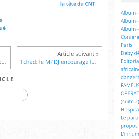
la tête du CNT
Album -
s
Album 
ué
Album 
Confére
Paris
Deby dé
Editori
Justice pour Zouhoura et Abbachou: marche à strasbourg
Tchad: le MPDJ encourage le peuple pour sa prise de conscience
africai
dangere
ICLE
FAMEUS
OPERAT
(suite 2
Hospita
Le part
propos
L’inhum