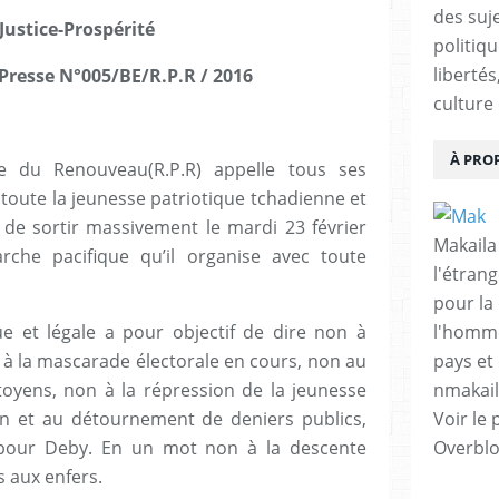
des suje
Justice-Prospérité
politiqu
libertés
resse N°005/BE/R.P.R / 2016
culture 
À PRO
e du Renouveau(R.P.R) appelle tous ses
 toute la jeunesse patriotique tchadienne et
de sortir massivement le mardi 23 février
Makaila
rche pacifique qu’il organise avec toute
l'étrang
pour la
ue et légale a pour objectif de dire non à
l'homme
on à la mascarade électorale en cours, non au
pays et 
oyens, non à la répression de la jeunesse
nmakai
on et au détournement de deniers publics,
Voir le 
our Deby. En un mot non à la descente
Overbl
 aux enfers.