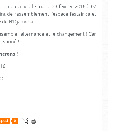
tion aura lieu le mardi 23 février 2016 à 07
int de rassemblement l’espace festafrica et
le de N’Djamena.
emble l’alternance et le changement ! Car
a sonné !
ncrons !
016
 :
epost
0