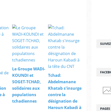
SUIVE
Le Groupe WADI-
FACEB
KOUNDI et
Tchad:
SOGET-TCHAD,
Abdelmanane
ion
solidaires aux
Khatab s'insurge
e à
populations
contre la
tchadiennes
désignation de
Haroun Kabadi à
PAGES