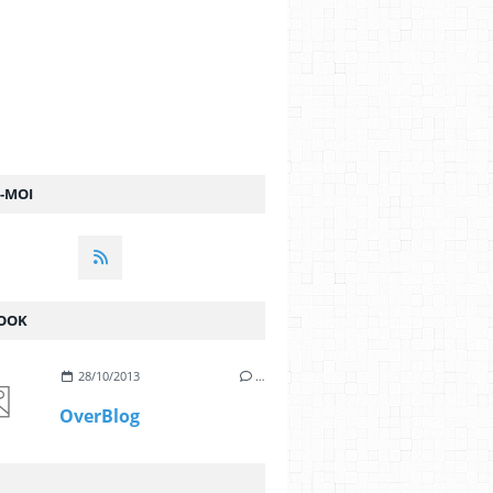
Z-MOI
OOK
28/10/2013
…
OverBlog