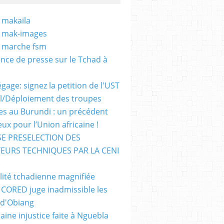
 makaila
- mak-images
- marche fsm
nce de presse sur le Tchad à
gage: signez la petition de l'UST
al/Déploiement des troupes
nes au Burundi : un précédent
ux pour l’Union africaine !
E PRESELECTION DES
EURS TECHNIQUES PAR LA CENI
)
lité tchadienne magnifiée
i CORED juge inadmissible les
 d'Obiang
aine injustice faite à Nguebla