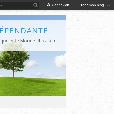
Connexion
+
Créer mon blog
DÉPENDANTE
Makaila.fr est un site d’informations indépendant et d’actualités sur le Tchad, l’Afrique et le Monde. Il traite des sujets variés entre autres: la politique, les droits humains, les libertés, le social, l’économique,la culture etc.