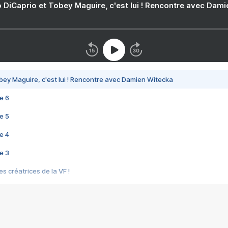
 DiCaprio et Tobey Maguire, c'est lui ! Rencontre avec Dam
bey Maguire, c'est lui ! Rencontre avec Damien Witecka
e 6
e 5
e 4
e 3
s créatrices de la VF !
e 2
e 1
e Mektoub My Love arrive enfin ! Rencontre avec Shaïn Boumedine et Sal