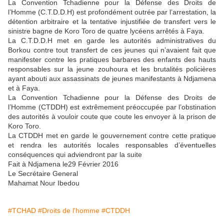
La Convention Tchadienne pour la Défense des Droits de
l’Homme (C.T.D.D.H) est profondément outrée par l’arrestation, la
détention arbitraire et la tentative injustifiée de transfert vers le
sinistre bagne de Koro Toro de quatre lycéens arrêtés à Faya.
La C.T.D.D.H met en garde les autorités administratives du
Borkou contre tout transfert de ces jeunes qui n’avaient fait que
manifester contre les pratiques barbares des enfants des hauts
responsables sur la jeune zouhoura et les brutalités policières
ayant abouti aux assassinats de jeunes manifestants à Ndjamena
et à Faya.
La Convention Tchadienne pour la Défense des Droits de
l’Homme (CTDDH) est extrêmement préoccupée par l’obstination
des autorités à vouloir coute que coute les envoyer à la prison de
Koro Toro.
La CTDDH met en garde le gouvernement contre cette pratique
et rendra les autorités locales responsables d’éventuelles
conséquences qui adviendront par la suite
Fait à Ndjamena le29 Février 2016
Le Secrétaire General
Mahamat Nour Ibedou
#TCHAD
#Droits de l'homme
#CTDDH