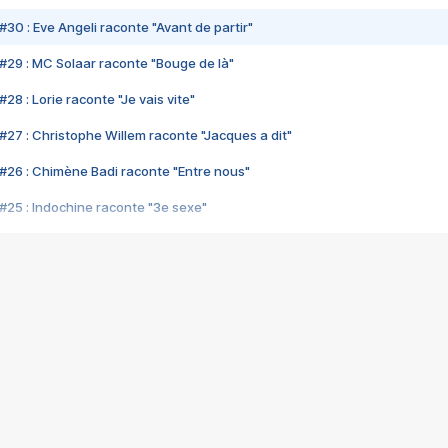
#30 : Eve Angeli raconte "Avant de partir"
#29 : MC Solaar raconte "Bouge de là"
28 : Lorie raconte "Je vais vite"
#27 : Christophe Willem raconte "Jacques a dit"
#26 : Chimène Badi raconte "Entre nous"
#25 : Indochine raconte "3e sexe"
#24 : Zaho raconte "C'est chelou"
#23 : Patrick Bruel raconte "Au café des délices"
#22 : Kyo raconte "Le chemin"
#21 : Nolwenn Leroy raconte "Cassé"
#20 : Patrick Hernandez raconte "Born to be alive"
#19 : Lorie raconte "Près de moi"