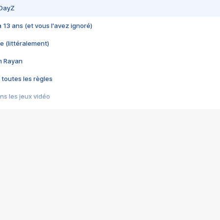
 DayZ
 a 13 ans (et vous l'avez ignoré)
e (littéralement)
im Rayan
 toutes les règles
s les jeux vidéo
us choquant de Rockstar ? - Le scandale BULLY
e plus moche de Steam
du RÊVE tourne au CAUCHEMAR
pendant 8 heures
it… à tort
umiliés par un jeu vidéo