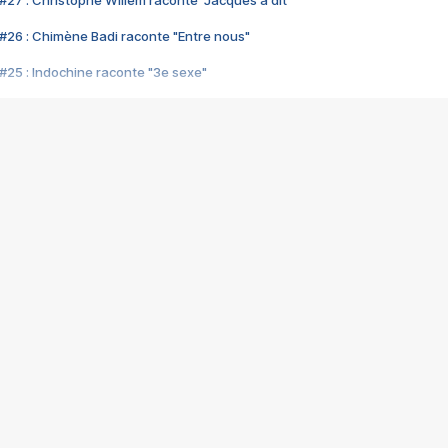
#27 : Christophe Willem raconte "Jacques a dit"
#26 : Chimène Badi raconte "Entre nous"
#25 : Indochine raconte "3e sexe"
#24 : Zaho raconte "C'est chelou"
#23 : Patrick Bruel raconte "Au café des délices"
#22 : Kyo raconte "Le chemin"
#21 : Nolwenn Leroy raconte "Cassé"
#20 : Patrick Hernandez raconte "Born to be alive"
#19 : Lorie raconte "Près de moi"
#18 : Michael Jones raconte "A nos actes manqués" (avec Jean-Jacque
#17 : Khaled raconte "Aïcha"
#16 : Corneille raconte "Parce qu'on vient de loin"
#15 : Indochine raconte "L'aventurier"