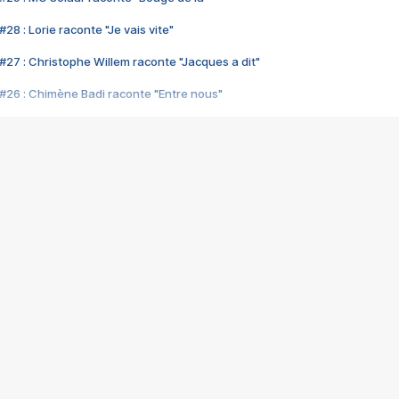
28 : Lorie raconte "Je vais vite"
#27 : Christophe Willem raconte "Jacques a dit"
#26 : Chimène Badi raconte "Entre nous"
#25 : Indochine raconte "3e sexe"
#24 : Zaho raconte "C'est chelou"
#23 : Patrick Bruel raconte "Au café des délices"
#22 : Kyo raconte "Le chemin"
#21 : Nolwenn Leroy raconte "Cassé"
#20 : Patrick Hernandez raconte "Born to be alive"
#19 : Lorie raconte "Près de moi"
#18 : Michael Jones raconte "A nos actes manqués" (avec Jean-Jacque
#17 : Khaled raconte "Aïcha"