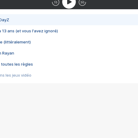
 DayZ
 a 13 ans (et vous l'avez ignoré)
e (littéralement)
im Rayan
 toutes les règles
s les jeux vidéo
us choquant de Rockstar ? - Le scandale BULLY
e plus moche de Steam
du RÊVE tourne au CAUCHEMAR
pendant 8 heures
it… à tort