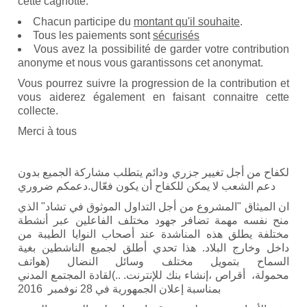
cette cagnotte.
Chacun participe du
montant qu'il souhaite
.
Tous les paiements sont
sécurisés
Vous avez la possibilité de garder votre contribution
anonyme et nous vous garantissons cet anonymat.
Vous pourrez suivre la progression de la contribution et
vous aiderez également en faisant connaitre cette
collecte.
Merci à tous
لكفاح من أجل تغيير جزري ودائم يتطلب مشاركة الجميع بدون
دعم الشعب لا يمكن للكفاح أن يكون فعّال.دعمكم ضروري
ان الميثاق "المشروع من أجل التداول الموثوق في تشاد" الذي
منح نفسه مهمة تضافر جهود مختلف الفاعلين عبر أنشطة
مختلفة يطلق هذه المناشدة عند أصحاب النوايا الطيبة من
داخل وخارج البلاد. هذا تحدي أطلق لجميع الناشطين بغية
السماح بتمويل مختلف وسائل النضال (هواتف
محمولة، أقراص ،إنشاء بنك للإنترنت. ..)لقادة المجتمع المدني
بمناسبة إعلان الجمهورية في 28 نوفمبر 2016