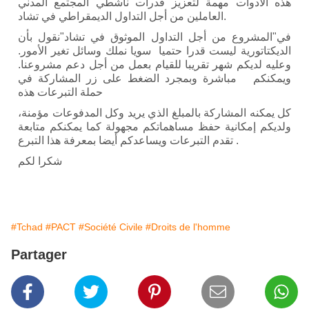
هذه الأدوات مهمة لتعزيز قدرات ناشطي المجتمع المدني
العاملين من أجل التداول الديمقراطي في تشاد.
في"المشروع من أجل التداول الموثوق في تشاد"نقول بأن
الديكتاتورية ليست قدرا حتميا سويا نملك وسائل تغير الأمور.
وعليه لديكم شهر تقريبا للقيام بعمل من أجل دعم مشروعنا.
ويمكنكم مباشرة وبمجرد الضغط على زر المشاركة في
حملة التبرعات هذه
كل يمكنه المشاركة بالمبلغ الذي يريد وكل المدفوعات مؤمنة،
ولديكم إمكانية حفظ مساهماتكم مجهولة كما يمكنكم متابعة
تقدم التبرعات ويساعدكم أيضا بمعرفة هذا التبرع .
شكرا لكم
#Tchad
#PACT
#Société Civile
#Droits de l'homme
Partager