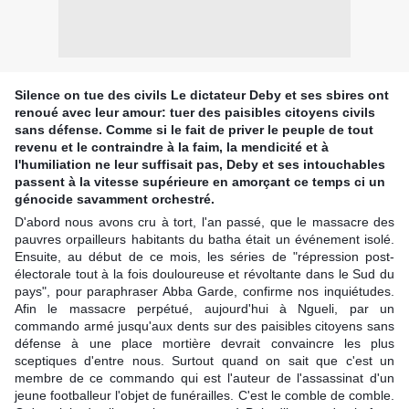
Silence on tue des civils Le dictateur Deby et ses sbires ont
renoué avec leur amour: tuer des paisibles citoyens civils
sans défense. Comme si le fait de priver le peuple de tout
revenu et le contraindre à la faim, la mendicité et à
l'humiliation ne leur suffisait pas, Deby et ses intouchables
passent à la vitesse supérieure en amorçant ce temps ci un
génocide savamment orchestré.
D'abord nou
s avons cru à tort, l'an passé, que le massacre des
pauvres orpailleurs habitants du batha était un événement isolé.
Ensuite, au début de ce mois, les séries de "répression post-
électorale tout à la fois douloureuse et révoltante dans le Sud du
pays", pour paraphraser Abba Garde, confirme nos inquiétudes.
Afin le massacre perpétué, aujourd'hui à Ngueli, par un
commando armé jusqu'aux dents sur des paisibles citoyens sans
défense à une place mortière devrait convaincre les plus
sceptiques d'entre nous. Surtout quand on sait que c'est un
membre de ce commando qui est l'auteur de l'assassinat d'un
jeune footballeur l'objet de funérailles. C'est le comble de comble.