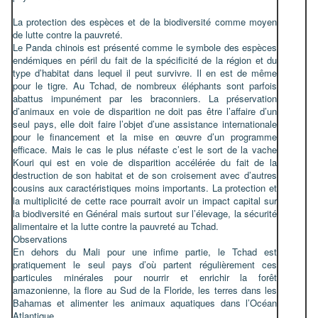
La protection des espèces et de la biodiversité comme moyen
de lutte contre la pauvreté.
Le Panda chinois est présenté comme le symbole des espèces
endémiques en péril du fait de la spécificité de la région et du
type d’habitat dans lequel il peut survivre. Il en est de même
pour le tigre. Au Tchad, de nombreux éléphants sont parfois
abattus impunément par les braconniers. La préservation
d’animaux en voie de disparition ne doit pas être l’affaire d’un
seul pays, elle doit faire l’objet d’une assistance internationale
pour le financement et la mise en œuvre d’un programme
efficace. Mais le cas le plus néfaste c’est le sort de la vache
Kouri qui est en voie de disparition accélérée du fait de la
destruction de son habitat et de son croisement avec d’autres
cousins aux caractéristiques moins importants. La protection et
la multiplicité de cette race pourrait avoir un impact capital sur
la biodiversité en Général mais surtout sur l’élevage, la sécurité
alimentaire et la lutte contre la pauvreté au Tchad.
Observations
En dehors du Mali pour une infime partie, le Tchad est
pratiquement le seul pays d’où partent régulièrement ces
particules minérales pour nourrir et enrichir la forêt
amazonienne, la flore au Sud de la Floride, les terres dans les
Bahamas et alimenter les animaux aquatiques dans l’Océan
Atlantique.