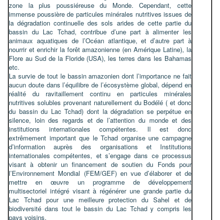
zone la plus poussiéreuse du Monde. Cependant, cette
immense poussière de particules minérales nutritives issues de
la dégradation continuelle des sols arides de cette partie du
bassin du Lac Tchad, contribue d’une part à alimenter les
animaux aquatiques de l’Océan atlantique, et d’autre part à
nourrir et enrichir la forêt amazonienne (en Amérique Latine), la
Flore au Sud de la Floride (USA), les terres dans les Bahamas
etc.
La survie de tout le bassin amazonien dont l’importance ne fait
aucun doute dans l’équilibre de l’écosystème global, dépend en
réalité du ravitaillement continu en particules minérales
nutritives solubles provenant naturellement du Bodélé ( et donc
du bassin du Lac Tchad) dont la dégradation se perpétue en
silence, loin des regards et de l’attention du monde et des
institutions internationales compétentes. Il est donc
extrêmement important que le Tchad organise une campagne
d’information auprès des organisations et Institutions
internationales compétentes, et s’engage dans ce processus
visant à obtenir un financement de soutien du Fonds pour
l’Environnement Mondial (FEM/GEF) en vue d’élaborer et de
mettre en œuvre un programme de développement
multisectoriel intégré visant à régénérer une grande partie du
Lac Tchad pour une meilleure protection du Sahel et de
biodiversité dans tout le bassin du Lac Tchad y compris les
pays voisins.