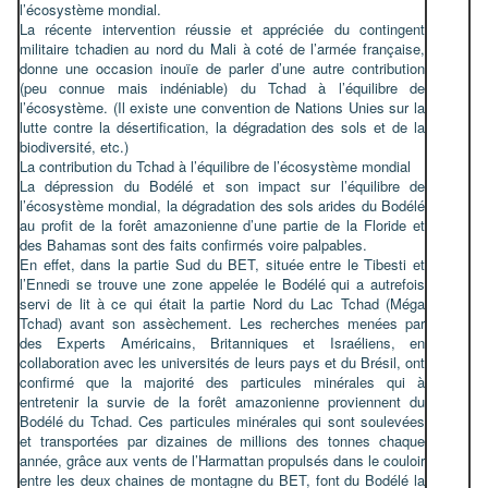
l’écosystème mondial.
La récente intervention réussie et appréciée du contingent
militaire tchadien au nord du Mali à coté de l’armée française,
donne une occasion inouïe de parler d’une autre contribution
(peu connue mais indéniable) du Tchad à l’équilibre de
l’écosystème. (Il existe une convention de Nations Unies sur la
lutte contre la désertification, la dégradation des sols et de la
biodiversité, etc.)
La contribution du Tchad à l’équilibre de l’écosystème mondial
La dépression du Bodélé et son impact sur l’équilibre de
l’écosystème mondial, la dégradation des sols arides du Bodélé
au profit de la forêt amazonienne d’une partie de la Floride et
des Bahamas sont des faits confirmés voire palpables.
En effet, dans la partie Sud du BET, située entre le Tibesti et
l’Ennedi se trouve une zone appelée le Bodélé qui a autrefois
servi de lit à ce qui était la partie Nord du Lac Tchad (Méga
Tchad) avant son assèchement. Les recherches menées par
des Experts Américains, Britanniques et Israéliens, en
collaboration avec les universités de leurs pays et du Brésil, ont
confirmé que la majorité des particules minérales qui à
entretenir la survie de la forêt amazonienne proviennent du
Bodélé du Tchad. Ces particules minérales qui sont soulevées
et transportées par dizaines de millions des tonnes chaque
année, grâce aux vents de l’Harmattan propulsés dans le couloir
entre les deux chaines de montagne du BET, font du Bodélé la