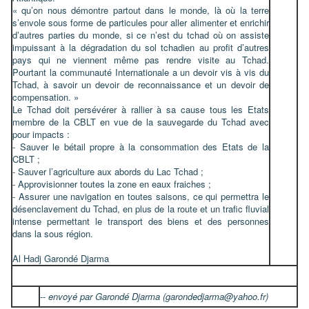
« qu’on nous démontre partout dans le monde, là où la terre
s’envole sous forme de particules pour aller alimenter et enrichir
d’autres parties du monde, si ce n’est du tchad où on assiste
impuissant à la dégradation du sol tchadien au profit d’autres
pays qui ne viennent même pas rendre visite au Tchad.
Pourtant la communauté Internationale a un devoir vis à vis du
Tchad, à savoir un devoir de reconnaissance et un devoir de
compensation. »
Le Tchad doit persévérer à rallier à sa cause tous les Etats
membre de la CBLT en vue de la sauvegarde du Tchad avec
pour impacts :
- Sauver le bétail propre à la consommation des Etats de la
CBLT ;
- Sauver l’agriculture aux abords du Lac Tchad ;
- Approvisionner toutes la zone en eaux fraiches ;
- Assurer une navigation en toutes saisons, ce qui permettra le
désenclavement du Tchad, en plus de la route et un trafic fluvial
intense permettant le transport des biens et des personnes
dans la sous région.
Al Hadj Garondé Djarma
--
envoyé par Garondé Djarma (garondedjarma@yahoo.fr)