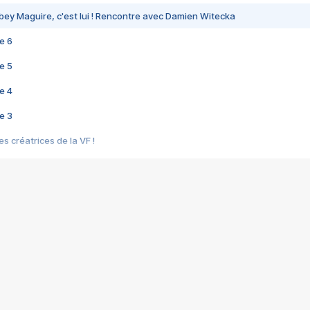
bey Maguire, c'est lui ! Rencontre avec Damien Witecka
e 6
e 5
e 4
e 3
s créatrices de la VF !
e 2
e 1
e Mektoub My Love arrive enfin ! Rencontre avec Shaïn Boumedine et Sal
i : après Toni en famille
elle réalise le bouleversant Dites lui que je l'aime
ais ! Rencontre autour de Vie privée de Rebecca Zlotowski