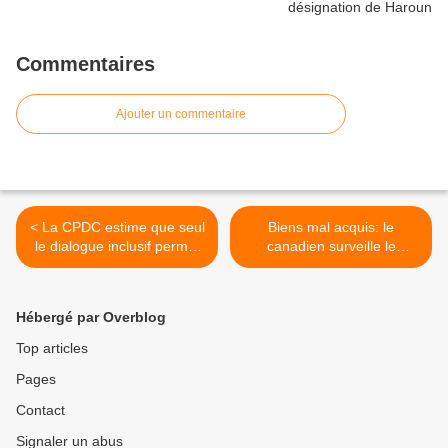
Commentaires
Ajouter un commentaire
< La CPDC estime que seul
Biens mal acquis: le
le dialogue inclusif permet
canadien surveille le
de définir un consensus
#Tchad... >
dynamique au Tchad
Hébergé par Overblog
Top articles
Pages
Contact
Signaler un abus