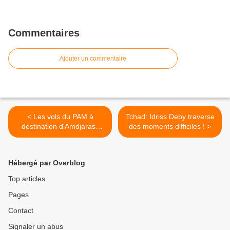
Commentaires
Ajouter un commentaire
< Les vols du PAM à
Tchad: Idriss Deby traverse
destination d'Amdjarass
des moments difficiles ! >
suspendus: décision
courageuse de la
Représentante au Tchad
Hébergé par Overblog
Top articles
Pages
Contact
Signaler un abus