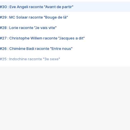
#30 : Eve Angeli raconte "Avant de partir"
#29 : MC Solaar raconte "Bouge de là"
28 : Lorie raconte "Je vais vite"
#27 : Christophe Willem raconte "Jacques a dit"
#26 : Chimène Badi raconte "Entre nous"
#25 : Indochine raconte "3e sexe"
#24 : Zaho raconte "C'est chelou"
#23 : Patrick Bruel raconte "Au café des délices"
#22 : Kyo raconte "Le chemin"
#21 : Nolwenn Leroy raconte "Cassé"
#20 : Patrick Hernandez raconte "Born to be alive"
#19 : Lorie raconte "Près de moi"