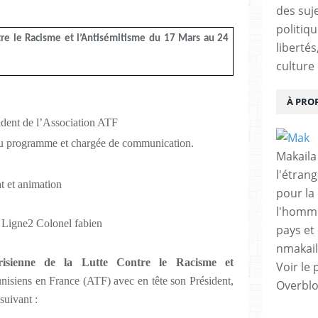
des suje
politiqu
re le Racisme et l’Antisémitisme du 17 Mars au 24
libertés
culture 
À PRO
dent de l’Association ATF
u programme et chargée de communication.
Makaila
l'étrang
at et animation
pour la
l'homme
 Ligne2 Colonel fabien
pays et 
nmakai
isienne de la
Lutte Contre le Racisme et
Voir le 
nisiens en France (ATF) avec en tête son Président,
Overbl
suivant :