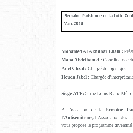
Semaine Parisienne de la Lutte Cont
Mars 2018
Mohamed Al Akhdhar Ellala :
Prési
Maha Abdelhamid :
Coordinatrice d
Adel Ghzal :
Chargé de logistique
Houda Jebel :
Chargée d’interprétari
Siège ATF:
5, rue Louis Blanc Métro
A l’occasion de la
Semaine Par
l’Antisémitisme,
l’Association des Tu
vous propose le programme diversifié 