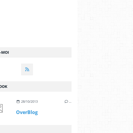
Z-MOI
OOK
28/10/2013
…
OverBlog