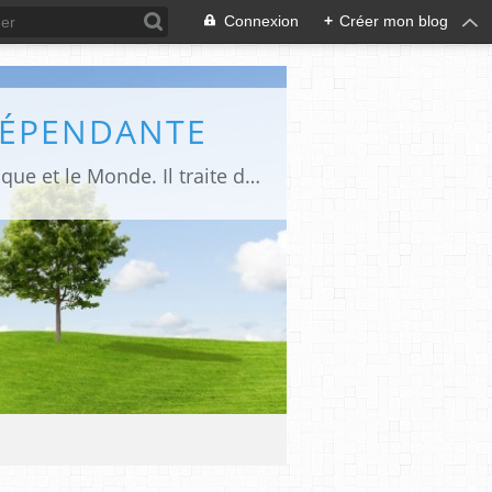
Connexion
+
Créer mon blog
DÉPENDANTE
Makaila.fr est un site d’informations indépendant et d’actualités sur le Tchad, l’Afrique et le Monde. Il traite des sujets variés entre autres: la politique, les droits humains, les libertés, le social, l’économique,la culture etc.