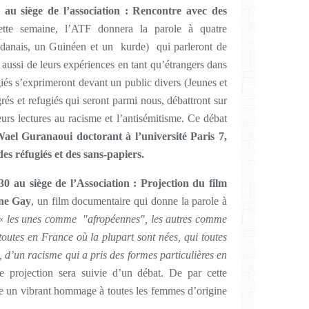
au siège de l’association : Rencontre avec des
ette semaine, l’ATF donnera la parole à quatre
udanais, un Guinéen et un kurde) qui parleront de
 aussi de leurs expériences en tant qu’étrangers dans
giés s’exprimeront devant un public divers (Jeunes et
rés et refugiés qui seront parmi nous, débattront sur
eurs lectures au racisme et l’antisémitisme. Ce débat
ael Guranaoui
doctorant à l’université Paris 7,
es réfugiés et des sans-papiers.
 au siège de l’Association : Projection du film
ne Gay
, un film documentaire qui donne la parole à
 «
les unes comme ″afropéennes″, les autres comme
toutes en France où la plupart sont nées, qui toutes
, d’un racisme qui a pris des formes particulières en
e projection sera suivie d’un débat. De par cette
re un vibrant hommage à toutes les femmes d’origine