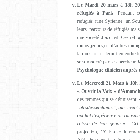
Le
Mardi
20 mars à 18h 30 
réfugiés à Paris
. Pendant c
refugiés (une Syrienne, un So
leurs parcours de réfugiés mais
une société d’accueil. Ces réfu
moins jeunes) et d’autres immig
la question et feront entendre l
sera modéré par le chercheur
W
Psychologue clinicien auprès d
Le Mercredi 21 Mars à 18h 30
« Ouvrir la Voix »
d'Amandi
des femmes qui se définissent
″afrodescendantes″, qui vivent 
ont fait l’expérience du racisme
raison de leur genre
». Cett
projection, l’ATF a voulu rend
Africaine vivant en France.