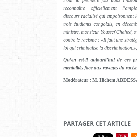
Pour la première fois dans l’histoi
reconnaître officiellement l’a
discours racialisé qui empoisonnent l
trois étudiants congolais, en décem
ministre, monsieur Youssef Chahed, s
contre le racisme : «Il faut une straté
loi qui criminalise la discrimination.»,
Qu’en est-il aujourd’hui de ces pro
mentalités face aux ravages du racis
Modérateur : M. Hichem ABDESS
PARTAGER CET ARTICLE
R