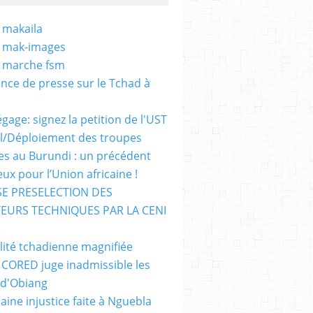
 makaila
- mak-images
- marche fsm
nce de presse sur le Tchad à
gage: signez la petition de l'UST
al/Déploiement des troupes
nes au Burundi : un précédent
ux pour l’Union africaine !
E PRESELECTION DES
EURS TECHNIQUES PAR LA CENI
)
lité tchadienne magnifiée
i CORED juge inadmissible les
 d'Obiang
aine injustice faite à Nguebla