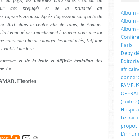
re du pays, les autorités tunisiennes viennent de
mpleur des préjugés et de la brutalité du
Album -
es rapports sociaux. Après l’agression sanglante de
Album 
bre 2016 dans le centre-ville de Tunis, le Premier
Album 
’était engagé personnellement à œuvrer pour une loi
Confére
gie nationale afin de changer les mentalités, [et] une
Paris
 avait-t-il déclaré.
Deby dé
Editori
messes et de la lente et difficile évolution des
africai
me ?
»
dangere
AMAD, Historien
FAMEUS
OPERAT
(suite 2
Hospita
Le part
propos
L’inhum
epost
0