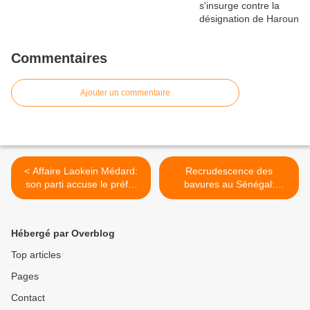
Commentaires
Ajouter un commentaire
< Affaire Laokein Médard:
Recrudescence des
son parti accuse le préfet
bavures au Sénégal:
d'avoir remis en cause la
l'ADHA exige la lumière >
hiérarchie des normes
Hébergé par Overblog
Top articles
Pages
Contact