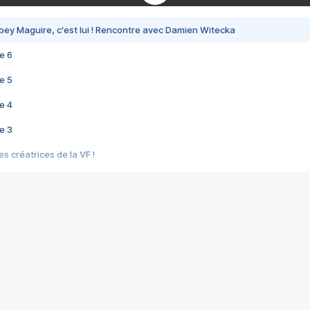
bey Maguire, c'est lui ! Rencontre avec Damien Witecka
e 6
e 5
e 4
e 3
s créatrices de la VF !
e 2
e 1
e Mektoub My Love arrive enfin ! Rencontre avec Shaïn Boumedine et Sal
i : après Toni en famille
elle réalise le bouleversant Dites lui que je l'aime
ais ! Rencontre autour de Vie privée de Rebecca Zlotowski