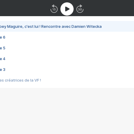
bey Maguire, c'est lui ! Rencontre avec Damien Witecka
e 6
e 5
e 4
e 3
s créatrices de la VF !
e 2
e 1
e Mektoub My Love arrive enfin ! Rencontre avec Shaïn Boumedine et Sal
i : après Toni en famille