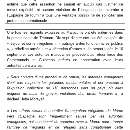
estime que cette assertion ne saurait en aucun cas justifier ce
renvoi expéditif, ni aucune violation de l'obligation qui incombe à
l'Espagne de fournir à tous une véritable possibilité de solliciter une
protection internationale.
Une fois les migrants expulsés au Maroc, ils ont été enfermés dans
la prison locale de Tétouan. Dix-sept d'entre eux ont été inculpés de
« séjour et sortie irréguliers », « outrage à des fonctionnaires publics
», « rébellion armée » et « détention d'armes ». Ils seront jugés le 10
septembre. Les autorités marocaines procèdent au retour forcé des
Camerounais et Guinéens arrêtés en coopération avec leurs
autorités consulaires.
«
Sous couvert d’une procédure de renvoi, les autorités espagnoles
n'ont pas respecté les garanties fondamentales et ont procédé à
l'expulsion collective de 116 personnes vers un pays où elles
risquent de subir de graves violations des droits humains
», a
déclaré Heba Morayef.
«
Les efforts visant à contrôler l'immigration irrégulière du Maroc
vers l'Espagne sont fréquemment salués par les autorités
espagnoles, qui continuent de coopérer avec le Maroc pour stopper
l'arrivée de migrants et de réfugiés sans conditionner cette