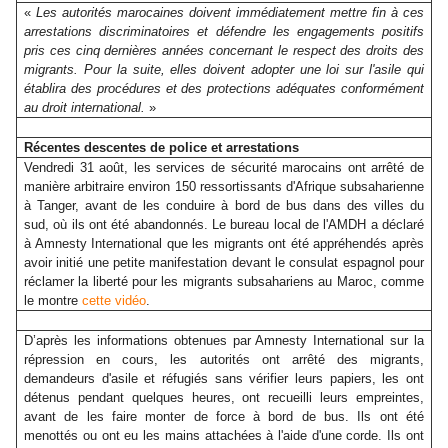
«
Les autorités marocaines doivent immédiatement mettre fin à ces
arrestations discriminatoires et défendre les engagements positifs
pris ces cinq dernières années concernant le respect des droits des
migrants. Pour la suite, elles doivent adopter une loi sur l'asile qui
établira des procédures et des protections adéquates conformément
au droit international.
»
Récentes descentes de police et arrestations
Vendredi 31 août, les services de sécurité marocains ont arrêté de
manière arbitraire environ 150 ressortissants d'Afrique subsaharienne
à Tanger, avant de les conduire à bord de bus dans des villes du
sud, où ils ont été abandonnés. Le bureau local de l'AMDH a déclaré
à Amnesty International que les migrants ont été appréhendés après
avoir initié une petite manifestation devant le consulat espagnol pour
réclamer la liberté pour les migrants subsahariens au Maroc, comme
le montre
cette vidéo
.
D’après les informations obtenues par Amnesty International sur la
répression en cours, les autorités ont arrêté des migrants,
demandeurs d'asile et réfugiés sans vérifier leurs papiers, les ont
détenus pendant quelques heures, ont recueilli leurs empreintes,
avant de les faire monter de force à bord de bus. Ils ont été
menottés ou ont eu les mains attachées à l'aide d'une corde. Ils ont