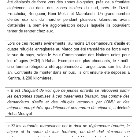
été déplacés de force vers des zones éloignées, près de la frontière
algérienne, ou dans des zones isolées du sud, près de Tiznit,
Errachidia, Benguerir, Beni Mellal et Marrakech. Un grand nombre
d’entre eux ont dû marcher pendant plusieurs kilomètres avant
d'atteindre la première agglomération depuis laquelle ils pouvaient
tenter de rentrer chez eux.
Lors de ces récents événements, au moins 14 demandeurs d'asile et
quatre réfugiés enregistrés au Maroc ont été transférés de force vers
le sud du pays, selon le Haut-Commissariat des Nations unies pour
les réfugiés (HCR) à Rabat. Exemple des plus choquants, le 7 août,
une femme réfugiée a été appréhendée à Tanger avec son fils d'un
an. Contraints de monter dans un bus, ils ont ensuite été déposés à
Kenitra, à 200 kilomètres.
«
Il est choquant de voir que de jeunes enfants se retrouvent parmi
les personnes soumises à ces traitements brutaux, tout comme des
demandeurs d'asile et des réfugiés reconnus par l'ONU et des
migrants enregistrés qui détiennent des cartes de séjour
», a déclaré
Heba Morayef.
«
Si les autorités marocaines ont le droit de réglementer l'entrée, le
séjour et la sortie de leur territoire, ce droit doit s'exercer en