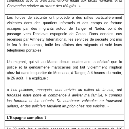
cohérence avec le droit international relatif aux droits humains et la
Convention relative au statut des réfugiés.
»
Les forces de sécurité ont procédé à des rafles particulièrement
violentes dans des quartiers informels et des camps de fortune
occupés par des migrants autour de Tanger et Nador, point de
passage vers l'enclave espagnole de Ceuta. Dans certains cas
recensés par Amnesty International, les services de sécurité ont mis
le feu à des camps, brûlé les affaires des migrants et volé leurs
téléphones portables.
Un migrant, qui vit au Maroc depuis quatre ans, a déclaré que la
police et la gendarmerie marocaines ont fait violemment irruption
chez lui dans le quartier de Mesnana, à Tanger, à 4 heures du matin,
le 26 août. Il a expliqué :
«
Les policiers, masqués, sont arrivés au milieu de la nuit, ont
fracassé notre porte et commencé à arrêter ma famille, y compris
les femmes et les enfants. De nombreux véhicules se trouvaient
dehors, et des policiers faisaient irruption chez nos voisins.
»
L'Espagne complice ?