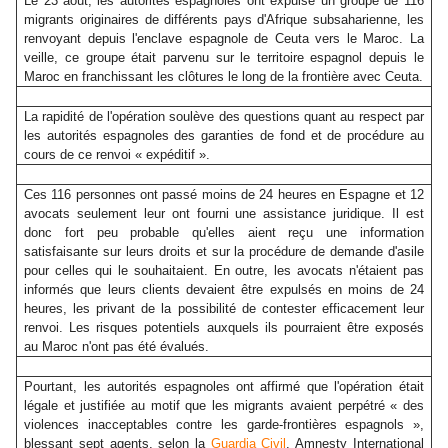
Le 23 août, les autorités espagnoles ont expulsé un groupe de 116
migrants originaires de différents pays d'Afrique subsaharienne, les
renvoyant depuis l'enclave espagnole de Ceuta vers le Maroc. La
veille, ce groupe était parvenu sur le territoire espagnol depuis le
Maroc en franchissant les clôtures le long de la frontière avec Ceuta.
La rapidité de l'opération soulève des questions quant au respect par
les autorités espagnoles des garanties de fond et de procédure au
cours de ce renvoi « expéditif ».
Ces 116 personnes ont passé moins de 24 heures en Espagne et 12
avocats seulement leur ont fourni une assistance juridique. Il est
donc fort peu probable qu'elles aient reçu une information
satisfaisante sur leurs droits et sur la procédure de demande d'asile
pour celles qui le souhaitaient. En outre, les avocats n'étaient pas
informés que leurs clients devaient être expulsés en moins de 24
heures, les privant de la possibilité de contester efficacement leur
renvoi. Les risques potentiels auxquels ils pourraient être exposés
au Maroc n'ont pas été évalués.
Pourtant, les autorités espagnoles ont affirmé que l'opération était
légale et justifiée au motif que les migrants avaient perpétré « des
violences inacceptables contre les garde-frontières espagnols »,
blessant sept agents, selon la
Guardia Civil
. Amnesty International