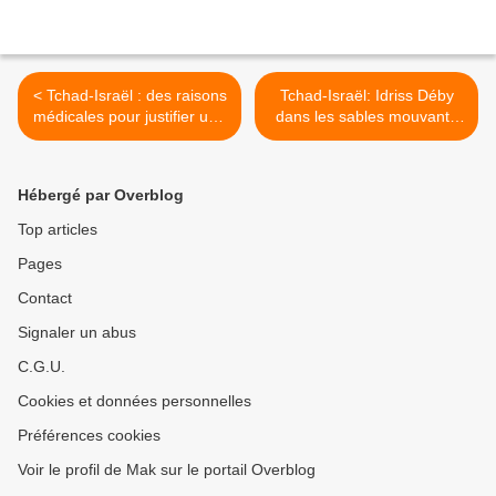
< Tchad-Israël : des raisons
Tchad-Israël: Idriss Déby
médicales pour justifier une
dans les sables mouvants
pseudo-reprise des
de la diplomatie sécuritaro-
relations diplomatiques
économique >
Hébergé par Overblog
Top articles
Pages
Contact
Signaler un abus
C.G.U.
Cookies et données personnelles
Préférences cookies
Voir le profil de Mak sur le portail Overblog