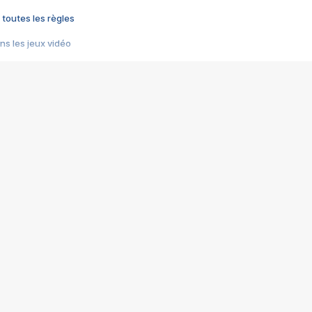
 toutes les règles
s les jeux vidéo
us choquant de Rockstar ? - Le scandale BULLY
e plus moche de Steam
du RÊVE tourne au CAUCHEMAR
pendant 8 heures
it… à tort
umiliés par un jeu vidéo
ire - Final Fantasy 8
ti un empire - Age of Empires
story DOFUS
tard, il crée l'un des pires jeux de tous les temps, MindsEye.