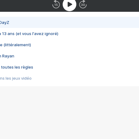
 DayZ
 a 13 ans (et vous l'avez ignoré)
e (littéralement)
im Rayan
 toutes les règles
s les jeux vidéo
us choquant de Rockstar ? - Le scandale BULLY
e plus moche de Steam
du RÊVE tourne au CAUCHEMAR
pendant 8 heures
it… à tort