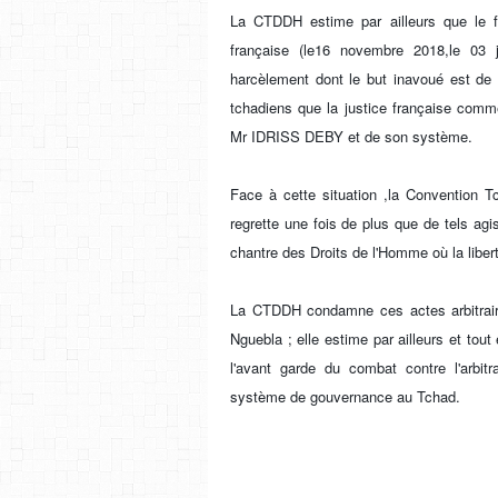
La CTDDH estime par ailleurs que le fa
française (le16 novembre 2018,le 03 
harcèlement dont le but inavoué est de le
tchadiens que la justice française comm
Mr IDRISS DEBY et de son système.
Face à cette situation ,la Convention
regrette une fois de plus que de tels ag
chantre des Droits de l'Homme où la libert
La CTDDH condamne ces actes arbitraire
Nguebla ; elle estime par ailleurs et tout e
l'avant garde du combat contre l'arbitr
système de gouvernance au Tchad.