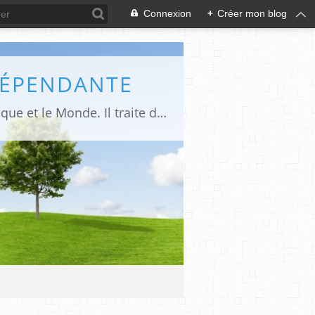
Connexion
+
Créer mon blog
DÉPENDANTE
Makaila.fr est un site d’informations indépendant et d’actualités sur le Tchad, l’Afrique et le Monde. Il traite des sujets variés entre autres: la politique, les droits humains, les libertés, le social, l’économique,la culture etc.