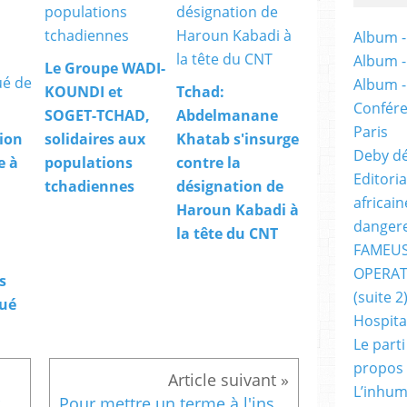
Album -
Album 
Le Groupe WADI-
Album 
KOUNDI et
Tchad:
Confére
SOGET-TCHAD,
Abdelmanane
Paris
ion
solidaires aux
Khatab s'insurge
Deby dé
e à
populations
contre la
Editori
tchadiennes
désignation de
africai
Haroun Kabadi à
dangere
la tête du CNT
FAMEUS
OPERAT
s
(suite 2
ué
Hospita
Le part
propos
L’inhum
Persécution judiciaire en France du site Makaila.fr
Pour mettre un terme à l'instrumentalisation de la justice, plusieurs figures politiques publient une tribune dans JDD