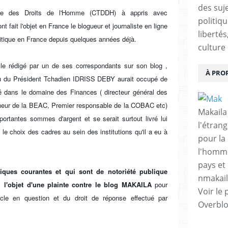
des suje
se des Droits de l'Homme (CTDDH) à appris avec
politiqu
nt fait l'objet en France le blogueur et journaliste en ligne
libertés
tique en France depuis quelques années déjà.
culture 
ticle rédigé par un de ses correspondants sur son blog ,
À PRO
veu du Président Tchadien IDRISS DEBY aurait occupé de
té dans le domaine des Finances ( directeur général des
neur de la BEAC, Premier responsable de la COBAC etc)
Makaila
portantes sommes d'argent et se serait surtout livré lui
l'étrang
e choix des cadres au sein des institutions qu'il a eu à
pour la
l'homme
pays et 
ques courantes et qui sont de notoriété publique
nmakai
 l'objet d'une plainte contre le blog MAKAILA
pour
Voir le 
rticle en question et du droit de réponse effectué par
Overbl