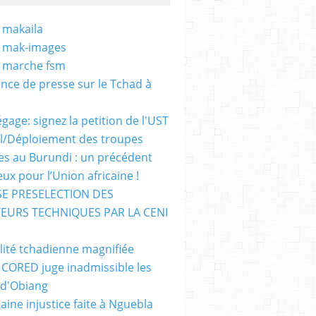
 makaila
- mak-images
- marche fsm
nce de presse sur le Tchad à
gage: signez la petition de l'UST
al/Déploiement des troupes
nes au Burundi : un précédent
ux pour l’Union africaine !
E PRESELECTION DES
EURS TECHNIQUES PAR LA CENI
)
lité tchadienne magnifiée
i CORED juge inadmissible les
 d'Obiang
aine injustice faite à Nguebla