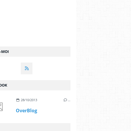
Z-MOI
OOK
28/10/2013
…
OverBlog