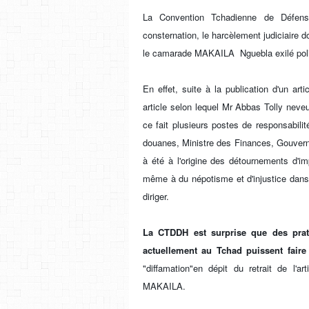
La Convention Tchadienne de Défen
consternation, le harcèlement judiciaire do
le camarade MAKAILA Nguebla exilé poli
En effet, suite à la publication d'un ar
article selon lequel Mr Abbas Tolly ne
ce fait plusieurs postes de responsabili
douanes, Ministre des Finances, Gouver
à été à l'origine des détournements d'im
même à du népotisme et d'injustice dans l
diriger.
La CTDDH est surprise que des prati
actuellement au Tchad puissent faire
"diffamation"en dépit du retrait de l'a
MAKAILA.