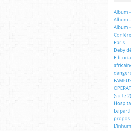
Album -
Album 
Album 
Confére
Paris
Deby dé
Editori
africai
dangere
FAMEUS
OPERAT
(suite 2
Hospita
Le part
propos
L’inhum