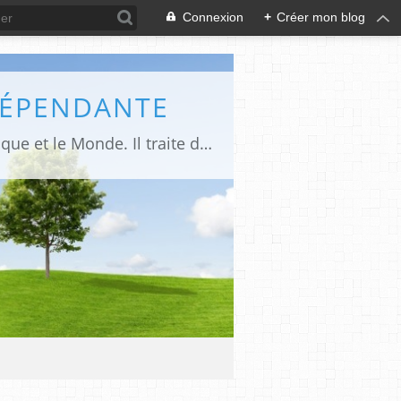
Connexion
+
Créer mon blog
DÉPENDANTE
Makaila.fr est un site d’informations indépendant et d’actualités sur le Tchad, l’Afrique et le Monde. Il traite des sujets variés entre autres: la politique, les droits humains, les libertés, le social, l’économique,la culture etc.