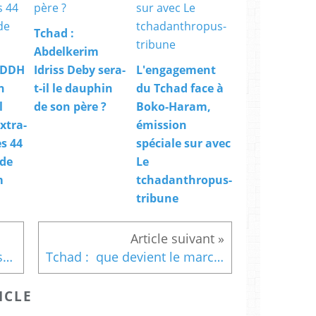
Tchad :
Abdelkerim
TDDH
Idriss Deby sera-
L'engagement
n
t-il le dauphin
du Tchad face à
l
de son père ?
Boko-Haram,
xtra-
émission
es 44
spéciale sur avec
 de
Le
m
tchadanthropus-
tribune
Tchad: la CTDDH présente son rapport sur l 'exécution extra-judiciaire des 44 prisonniers de Boko-Haram
Tchad : que devient le marché public N°222 de l’Enseignement Technique et de la Formation Professionnelle ?
ICLE