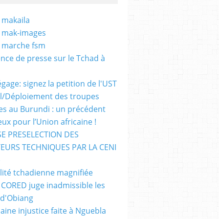
 makaila
- mak-images
- marche fsm
nce de presse sur le Tchad à
gage: signez la petition de l'UST
al/Déploiement des troupes
nes au Burundi : un précédent
ux pour l’Union africaine !
E PRESELECTION DES
EURS TECHNIQUES PAR LA CENI
)
lité tchadienne magnifiée
i CORED juge inadmissible les
 d'Obiang
aine injustice faite à Nguebla