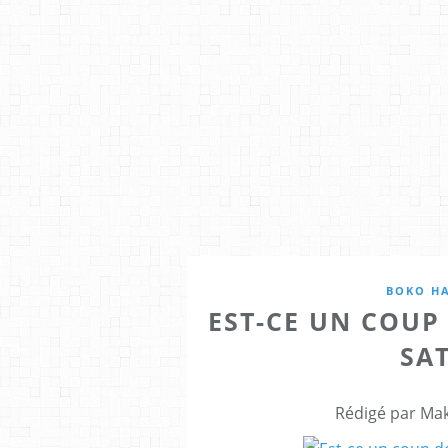
BOKO H
EST-CE UN COUP
SA
Rédigé par Mak