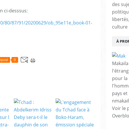
des suje
en ci-desssus:
politiqu
libertés
m/0/80/87/91/20200629/ob_95e11e_book-01-
culture 
À PRO
epost
0
Makaila
l'étrang
pour la
l'homme
pays et 
nmakai
Voir le 
Overbl