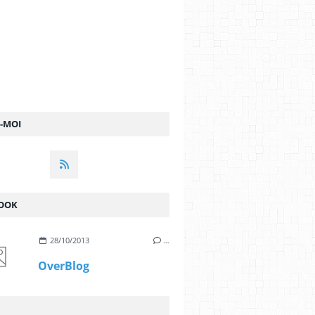
Z-MOI
OOK
28/10/2013
…
OverBlog