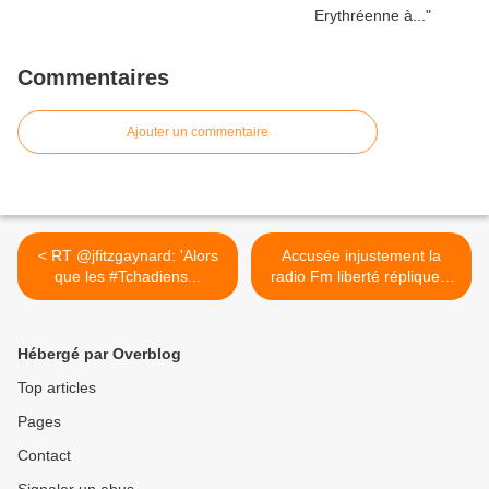
Commentaires
Ajouter un commentaire
< RT @jfitzgaynard: 'Alors
Accusée injustement la
que les #Tchadiens...
radio Fm liberté réplique à
travers un édito au Sg du
Mps >
Hébergé par Overblog
Top articles
Pages
Contact
Signaler un abus