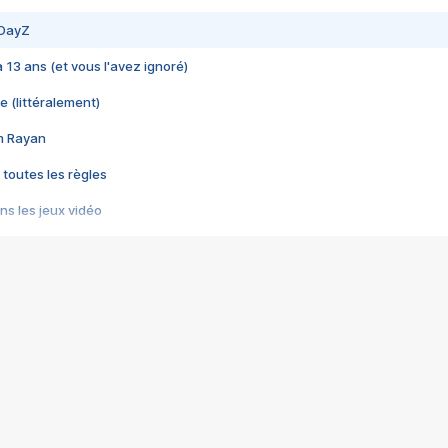
 DayZ
 a 13 ans (et vous l'avez ignoré)
e (littéralement)
im Rayan
 toutes les règles
s les jeux vidéo
us choquant de Rockstar ? - Le scandale BULLY
e plus moche de Steam
du RÊVE tourne au CAUCHEMAR
pendant 8 heures
it… à tort
umiliés par un jeu vidéo