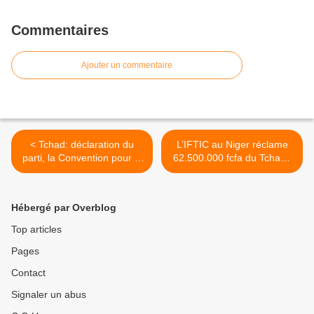
Commentaires
Ajouter un commentaire
< Tchad: déclaration du
L’IFTIC au Niger réclame
parti, la Convention pour la
62.500.000 fcfa du Tchad :
Démocratie et le
le ministre de la
Fédéralisme
communication Zène Chérif
interpellé >
Hébergé par Overblog
Top articles
Pages
Contact
Signaler un abus