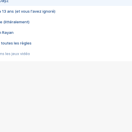
 DayZ
 a 13 ans (et vous l'avez ignoré)
e (littéralement)
im Rayan
 toutes les règles
s les jeux vidéo
us choquant de Rockstar ? - Le scandale BULLY
e plus moche de Steam
du RÊVE tourne au CAUCHEMAR
pendant 8 heures
it… à tort
umiliés par un jeu vidéo
ire - Final Fantasy 8