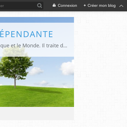
Connexion
+
Créer mon blog
DÉPENDANTE
Makaila.fr est un site d’informations indépendant et d’actualités sur le Tchad, l’Afrique et le Monde. Il traite des sujets variés entre autres: la politique, les droits humains, les libertés, le social, l’économique,la culture etc.