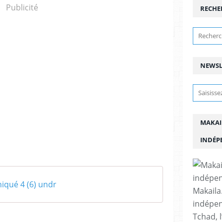
Publicité
RECHE
NEWSL
MAKAI
INDÉP
qué 4 (6) undr
Makaila.
indépen
Tchad, l