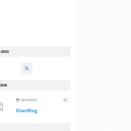
Z-MOI
OOK
28/10/2013
…
OverBlog