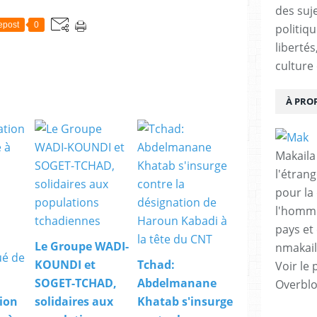
des suje
epost
0
politiqu
libertés
culture 
À PRO
Makaila
l'étrang
pour la
l'homme
pays et 
Le Groupe WADI-
nmakai
KOUNDI et
Tchad:
Voir le 
SOGET-TCHAD,
Abdelmanane
Overbl
ion
solidaires aux
Khatab s'insurge