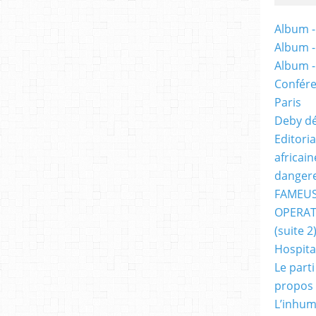
Album -
Album 
Album 
Confére
Paris
Deby dé
Editori
africai
dangere
FAMEUS
OPERAT
(suite 2
Hospita
Le part
propos
L’inhum