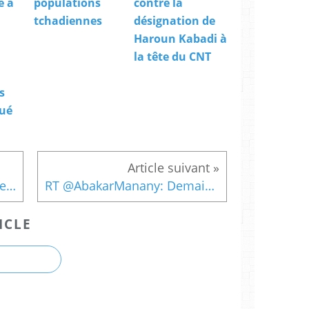
e à
populations
contre la
tchadiennes
désignation de
Haroun Kabadi à
la tête du CNT
s
ué
Tchad: vers une candidature unique contre Idriss Deby à la présidentielle
RT @AbakarManany: Demain les #Tchad-iens vont...
ICLE