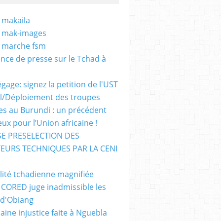
 makaila
- mak-images
- marche fsm
nce de presse sur le Tchad à
gage: signez la petition de l'UST
al/Déploiement des troupes
nes au Burundi : un précédent
ux pour l’Union africaine !
E PRESELECTION DES
EURS TECHNIQUES PAR LA CENI
)
lité tchadienne magnifiée
i CORED juge inadmissible les
 d'Obiang
aine injustice faite à Nguebla