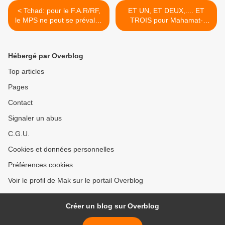
< Tchad: pour le F.A.R/RF,
ET UN, ET DEUX,.... ET
le MPS ne peut se prévaloir
TROIS pour Mahamat-
de la souverainété du
Saleh Haroun et son acteur
peuple
fétiche youssouf Djorou. >
Hébergé par Overblog
Top articles
Pages
Contact
Signaler un abus
C.G.U.
Cookies et données personnelles
Préférences cookies
Voir le profil de Mak sur le portail Overblog
Créer un blog sur Overblog