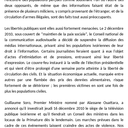
l'encontre des populations perçues comme soutenant l'un ou l'autre des
deux opposants, de même que des informations faisant état de la
présence de plusieurs miliciens, y compris provenant de l’étranger, et de la
circulation d'armes illégales, sont des faits tout aussi préoccupants.
Les libertés publiques sont elles aussi fortement menacées. Le 2 décembre
2010, sous couvert de “maintien de la paix sociale”, le Conseil national de
la communication audiovisuelle a décidé de suspendre la diffusion des
médias internationaux, privant ainsi les populations ivoiriennes de leur
droit à l'information. Certains journalistes feraient quant à eux l'objet
d'actes d'intimidation et de pressions, entravant ainsi leur liberté
d'expression. Le couvre-feu instauré à la veille de l'élection présidentielle
et qui vient d'être prolongé d'une semaine porte atteinte à la liberté de
circulation des civils. Et la situation économique actuelle, marquée entre
autres par une flambée des prix des denrées alimentaires, risque
fortement de se détériorer ; les premières victimes en sont une fois de
plus les populations civiles.
Guillaume Soro, Premier Ministre nommé par Alassane Ouattara, a
annoncé qu'il investirait jeudi 16 décembre 2010 le siège de la télévision
publique ivoirienne et qu'il tiendrait un Conseil des ministres dans les
locaux de la Primature dès le lendemain. Les marches prévues dans le
cadre de ces événements laissent craindre des actes de violence. Nos