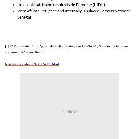
Union interafricaine des droits de l'Homme (UIDH)
West African Refugees and Internally Displaced Persons Network –
Sénégal
[i]
Cf. Communiqué de l'Agence des Nations unies pour les réfugiés,
Des réfugiés ivoiriens
continuent à fuir au Libéria
,
http://www.unhcr.fr/4d077e083.html
Publicité