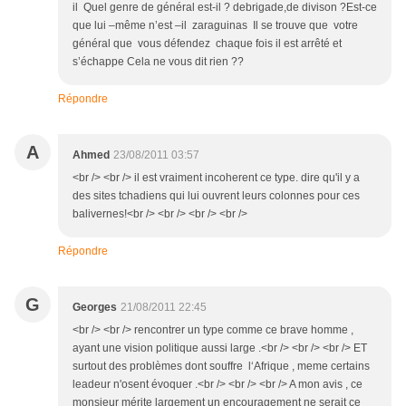
il Quel genre de général est-il ? debrigade,de divison ?Est-ce
que lui –même n’est –il zaraguinas Il se trouve que votre
général que vous défendez chaque fois il est arrêté et
s’échappe Cela ne vous dit rien ??
Répondre
A
Ahmed
23/08/2011 03:57
<br /> <br /> il est vraiment incoherent ce type. dire qu'il y a
des sites tchadiens qui lui ouvrent leurs colonnes pour ces
balivernes!<br /> <br /> <br /> <br />
Répondre
G
Georges
21/08/2011 22:45
<br /> <br /> rencontrer un type comme ce brave homme ,
ayant une vision politique aussi large .<br /> <br /> <br /> ET
surtout des problèmes dont souffre l‘Afrique , meme certains
leadeur n'osent évoquer .<br /> <br /> <br /> A mon avis , ce
monsieur mérite largement un encouragement ne serait ce