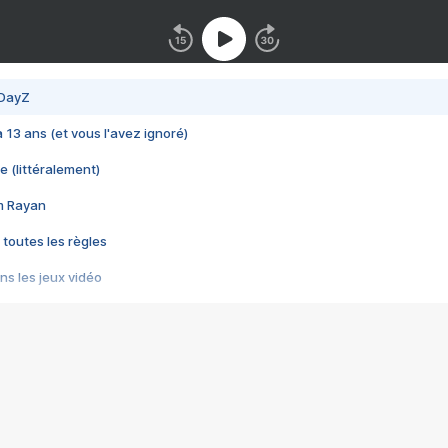
 DayZ
 a 13 ans (et vous l'avez ignoré)
e (littéralement)
im Rayan
 toutes les règles
s les jeux vidéo
us choquant de Rockstar ? - Le scandale BULLY
e plus moche de Steam
du RÊVE tourne au CAUCHEMAR
pendant 8 heures