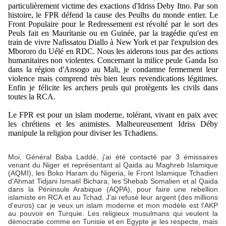
particulièrement victime des exactions d'Idriss Deby Itno. Par son
histoire, le FPR défend la cause des Peulhs du monde entier. Le
Front Populaire pour le Redressement est révolté par le sort des
Peuls fait en Mauritanie ou en Guinée, par la tragédie qu'est en
train de vivre Nafissatou Diallo à New York et par l'expulsion des
Mbororo du Uélé en RDC. Nous les aiderons tous par des actions
humanitaires non violentes. Concernant la milice peule Ganda Iso
dans la région d'Ansogo au Mali, je condamne fermement leur
violence mais comprend très bien leurs revendications légitimes.
Enfin je félicite les archers peuls qui protègents les civils dans
toutes la RCA.
Le FPR est pour un islam moderne, tolérant, vivant en paix avec
les chrétiens et les animistes. Malheureusement Idriss Déby
manipule la religion pour diviser les Tchadiens.
Moi, Général Baba Laddé, j'ai été contacté par 3 émissaires
venant du Niger et représentant al Qaida au Maghreb Islamique
(AQMI), les Boko Haram du Nigeria, le Front Islamique Tchadien
d'Ahmat Tidjani Ismaël Bichara, les Shebab Somalien et al Qaida
dans la Péninsule Arabique (AQPA), pour faire une rebellion
islamiste en RCA et au Tchad. J'ai refusé leur argent (des millions
d'euros) car je veux un islam moderne et mon modèle est l'AKP
au pouvoir en Turquie. Les religieux musulmans qui veulent la
démocratie comme en Tunisie et en Egypte je les respecte, mais