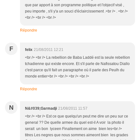
que par apport à son programme politique et l'objecif visé ,
peu importe , s'il y'a un souci d'éclaircissement .<br /> . <br />
<br /> <br /> <br />
Répondre
F
felix
21/08/2011 12:21
<br /> <br /> La rebellion de Baba Laddé est la seule rebellion
tchadienne qui existe encore. Et s'il parle de Nafissatou Diallo
c'est parce qu'il fait un paragraphe où il parle des Peulh du
monde entier<br /> <br /> <br /> <br />
Répondre
N
N&#039;Garmadji
21/08/2011 11:57
<br /> <br /> Est ce que quelqu'un peut me dire un peu sur ce
general ?? De quelle armee du quel est-il A voir la photo il
serait un bon lyceen Finallement on aime bien les<br />
titres Les negres que nous sommes aimeont bien les grades