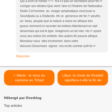
Qui a ecrit ce roman >?? N'a t-il pas un secretaire pour<br />
corriger ses idioties Que vient fare ici l'histoire de Nafissatou
Diallo Cet homme au visage symphatique veut jouer a
Soundjiata ou a Diafando Ah ce genereux de<br /> peulhs
un beau peuple que la nature a olace en afrique des
gueux viennent ici raconter de betises Maintenant on sait
desormais qui est le type Imaginons un tel mec <br /> ayant
sous ses ordres les enfants des autres Ah pauvre afrique
Monsieur vous etes incoherent dans votre
discours Desormais signez vos ecrits comme suit<br />
Répondre
< Alerte : le virus du
Libye: la chute de Khadafi
nazisme au Tchad
signifiera-t-elle la fin de
régne de Deby? >
Hébergé par Overblog
Top articles