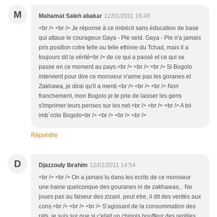
M
Mahamat Saleh abakar
12/01/2011 16:48
<br /> <br /> Je réponse à ce imbécil sans éducation de base
qui attaue le courageux Gaya - Ple seïd. Gaya - Ple n'a jamais
pris position cotre telle ou telle ethinie du Tchad, mais il a
toujours dit la vérité<br /> de ce qui a passé et ce qui se
passe en ce moment au pays.<br /> <br /> <br /> Si Bogolo
intervient pour dire ce monsieur n'aime pas les goranes et
Zakhawa, je dirai qu'il a menti.<br /> <br /> <br /> Non
franchement, mon Bogolo je te prie de laisser les gens
s'imprimer leurs penses sur les net.<br /> <br /> <br /> A toi
imb´rcile Bogolo<br /> <br /> <br /> <br />
Répondre
D
Djazzouly Ibrahim
12/01/2011 14:54
<br /> <br /> On a jamais lu dans les ecrits de ce monsieur
une haine quelconque des gouranes ni de zakhawas, . Ne
joues pas au faiseur des zizani. peut etre, il dit des verités aux
cons.<br /> <br /> <br /> S’agissant de la consommation des
rats, je suis sur que si c'etait un chinois bouffeur des reptiles