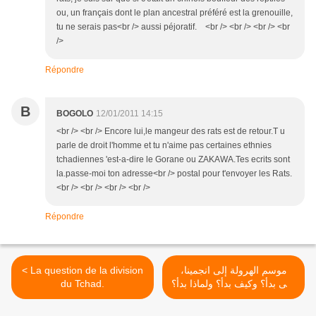
ou, un français dont le plan ancestral préféré est la grenouille,
tu ne serais pas<br /> aussi péjoratif. <br /> <br /> <br /> <br
/>
Répondre
B
BOGOLO
12/01/2011 14:15
<br /> <br /> Encore lui,le mangeur des rats est de retour.T u
parle de droit l'homme et tu n'aime pas certaines ethnies
tchadiennes 'est-a-dire le Gorane ou ZAKAWA.Tes ecrits sont
la.passe-moi ton adresse<br /> postal pour t'envoyer les Rats.
<br /> <br /> <br /> <br />
Répondre
< La question de la division
موسم الهرولة إلى انجمينا،
du Tchad.
متى بدأ؟ وكيف بدأ؟ ولماذا بدأ؟
>