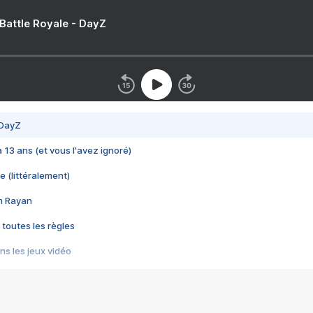
 Battle Royale - DayZ
 DayZ
 a 13 ans (et vous l'avez ignoré)
e (littéralement)
im Rayan
 toutes les règles
s les jeux vidéo
us choquant de Rockstar ? - Le scandale BULLY
e plus moche de Steam