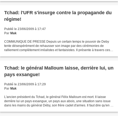
Tchad: l'UFR s'insurge contre la propagande du
régime!
Publié le 23/06/2009 à 17:47
Par
Mak
COMMUNIQUE DE PRESSE Depuis un certain temps le pouvoir de Deby
tente désespérément de rehausser son image par des cérémonies de
ralliement complètement irréalistes et fantaisistes. Il présente à travers ces
organes de presse des individus complètement...
Tchad: le général Malloum laisse, derrière lui, un
pays exsangue!
Publié le 23/06/2009 à 17:29
Par
Mak
L'ancien président du Tchad, le général Félix Malloum est mort. Il laisse
derrière lui un pays exsangue, un pays aux abois, une situation sans issue
dans les mains du général Déby, son frère cadet d'armes. Il faut dire qu'en ce
moment le Tchad est comparable...