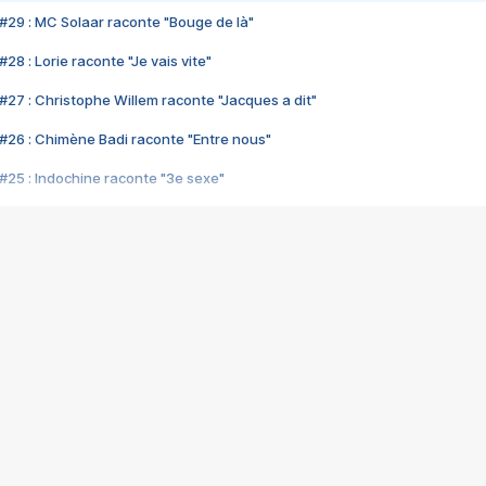
#29 : MC Solaar raconte "Bouge de là"
28 : Lorie raconte "Je vais vite"
#27 : Christophe Willem raconte "Jacques a dit"
#26 : Chimène Badi raconte "Entre nous"
#25 : Indochine raconte "3e sexe"
#24 : Zaho raconte "C'est chelou"
#23 : Patrick Bruel raconte "Au café des délices"
#22 : Kyo raconte "Le chemin"
#21 : Nolwenn Leroy raconte "Cassé"
#20 : Patrick Hernandez raconte "Born to be alive"
#19 : Lorie raconte "Près de moi"
#18 : Michael Jones raconte "A nos actes manqués" (avec Jean-Jacque