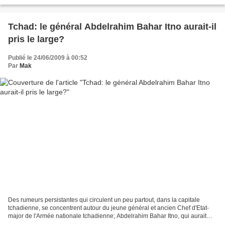
j’ose prendre ici à travers cette interpellation collective ; la...
Tchad: le général Abdelrahim Bahar Itno aurait-il
pris le large?
Publié le 24/06/2009 à 00:52
Par
Mak
Des rumeurs persistantes qui circulent un peu partout, dans la capitale
tchadienne, se concentrent autour du jeune général et ancien Chef d'Etat-
major de l'Armée nationale tchadienne; Abdelrahim Bahar Itno, qui aurait
pris le large, selon certaines sources...