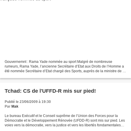
Gouvernemnt : Rama Yade nommée au sport Malgré de nombreuse
rumeurs, Rama Yade, l’ancienne Secrétaire d’Etat aux Droits de l’Homme a
été nommée Secrétaire d’Etat chargé des Sports, auprès de la ministre de la
Santé et des Sports. Rama Yade remplace aux...
Tchad: CS de l'UFFD-R mis sur pied!
Publié le 23/06/2009 à 19:30
Par
Mak
Le bureau Exécutif et le Conseil suprême de l’Union des Forces pour la
Démocratie et le Développement Rénovée (UFDD-R) sont mis sur pied. Les
voies vers la démocratie, vers la justice et vers les libertés fondamentales
sont dorénavant explicitement tracées...