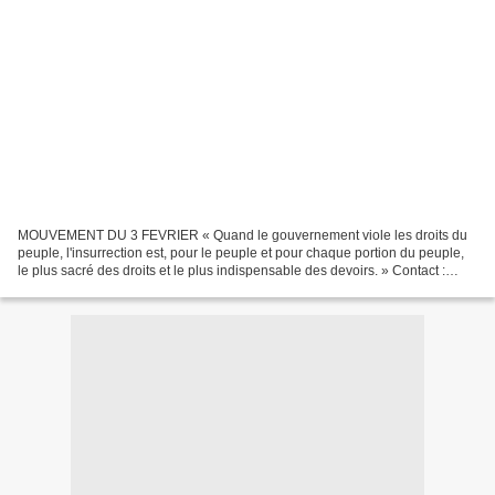
MOUVEMENT DU 3 FEVRIER « Quand le gouvernement viole les droits du
peuple, l'insurrection est, pour le peuple et pour chaque portion du peuple,
le plus sacré des droits et le plus indispensable des devoirs. » Contact :
m3ftchad@yahoo.fr Peuple tchadien,...