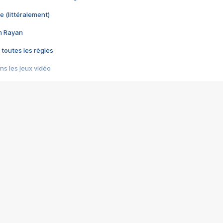
e (littéralement)
im Rayan
 toutes les règles
s les jeux vidéo
us choquant de Rockstar ? - Le scandale BULLY
e plus moche de Steam
du RÊVE tourne au CAUCHEMAR
pendant 8 heures
it… à tort
umiliés par un jeu vidéo
ire - Final Fantasy 8
ti un empire - Age of Empires