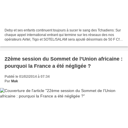
Deby et ses enfants continuent toujours à sucer le sang des Tchadiens: Sur
chaque appel international entrant qui termine sur les réseaux des nos
opérateurs Airtel, Tigo et SOTEL/SALAM sera ajouté désormais de 50 F Cfa
qui sera partagé comme suit: 17f...
22ème session du Sommet de l’Union africaine :
pourquoi la France a été négligée ?
Publié le 01/02/2014 à 07:34
Par
Mak