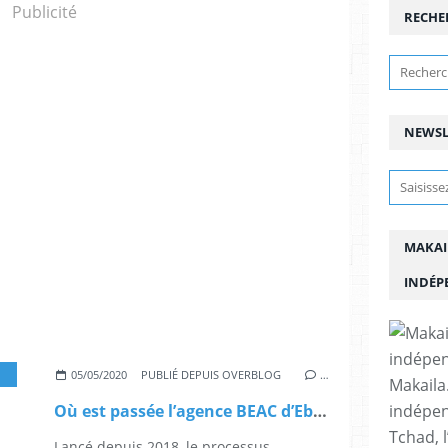
Publicité
RECHE
NEWSL
MAKAI
INDÉP
,
ABBAS TOLLI,
,
GOUVERNEUR,
05/05/2020
PUBLIÉ DEPUIS OVERBLOG
…
Makaila.
indépen
Où est passée l’agence BEAC d’Ebolowa ?
Tchad, l
Lancé depuis 2018, le processus