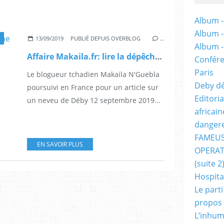
Album -
Album 
13/09/2019
PUBLIÉ DEPUIS OVERBLOG
…
Album 
Affaire Makaila.fr: lire la dépêche Afp depuis la France
Confére
Paris
Le blogueur tchadien Makaila N'Guebla
Deby dé
poursuivi en France pour un article sur
Editori
un neveu de Déby 12 septembre 2019...
africai
dangere
FAMEUS
EN SAVOIR PLUS
OPERAT
(suite 2
Hospita
Le part
propos
L’inhum