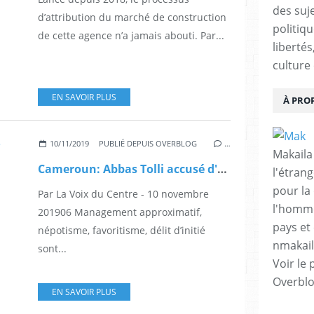
des suje
d’attribution du marché de construction
politiqu
de cette agence n’a jamais abouti. Par...
libertés
culture 
EN SAVOIR PLUS
À PRO
10/11/2019
PUBLIÉ DEPUIS OVERBLOG
…
Makaila
Cameroun: Abbas Tolli accusé d'avoir tué la BEAC
l'étrang
pour la
Par La Voix du Centre - 10 novembre
l'homme
201906 Management approximatif,
pays et 
népotisme, favoritisme, délit d’initié
nmakai
sont...
Voir le 
Overbl
EN SAVOIR PLUS