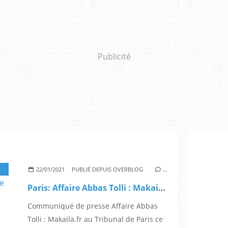
Publicité
,
PROCÈS,
,
JUSTICE,
22/01/2021
PUBLIÉ DEPUIS OVERBLOG
…
Paris: Affaire Abbas Tolli : Makaila.fr au Tribunal de Paris ce mardi 26 janvier 2021
Communiqué de presse Affaire Abbas
Tolli : Makaila.fr au Tribunal de Paris ce