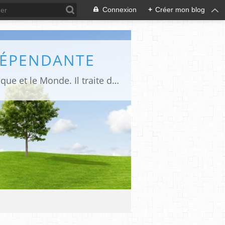
Connexion
+
Créer mon blog
DÉPENDANTE
Makaila.fr est un site d’informations indépendant et d’actualités sur le Tchad, l’Afrique et le Monde. Il traite des sujets variés entre autres: la politique, les droits humains, les libertés, le social, l’économique,la culture etc.