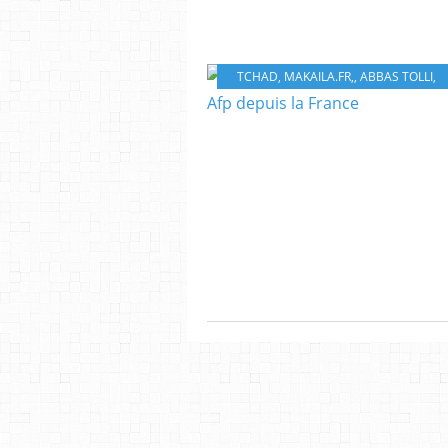
TCHAD
,
MAKAILA.FR,
,
ABBAS TOLLI,