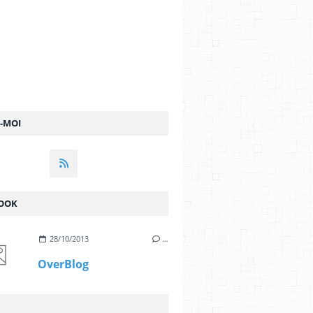
Z-MOI
OOK
28/10/2013
…
OverBlog