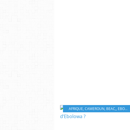
AFRIQUE
,
CAMEROUN
,
BEAC,
,
EBOLOWA,