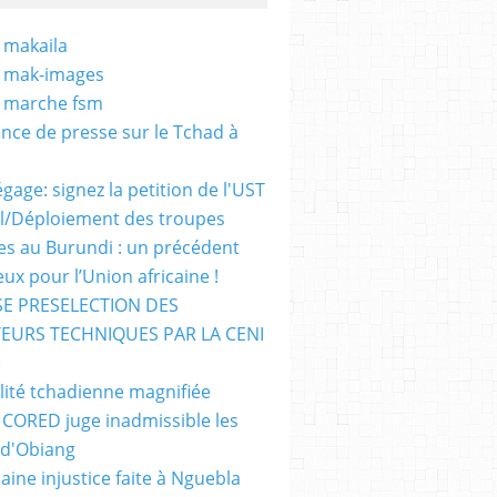
 makaila
- mak-images
- marche fsm
nce de presse sur le Tchad à
gage: signez la petition de l'UST
al/Déploiement des troupes
nes au Burundi : un précédent
ux pour l’Union africaine !
E PRESELECTION DES
EURS TECHNIQUES PAR LA CENI
)
lité tchadienne magnifiée
i CORED juge inadmissible les
 d'Obiang
aine injustice faite à Nguebla