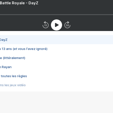
 Battle Royale - DayZ
 DayZ
 a 13 ans (et vous l'avez ignoré)
e (littéralement)
im Rayan
 toutes les règles
s les jeux vidéo
us choquant de Rockstar ? - Le scandale BULLY
e plus moche de Steam
du RÊVE tourne au CAUCHEMAR