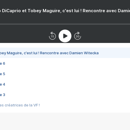
 DiCaprio et Tobey Maguire, c'est lui ! Rencontre avec Dam
bey Maguire, c'est lui ! Rencontre avec Damien Witecka
e 6
e 5
e 4
e 3
s créatrices de la VF !
e 2
e 1