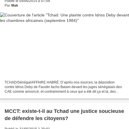
Publié le 04/06/2015 à 07:08
Par
Mak
TCHAD/Sénégal/AFFAIRE HABRÉ: D’après nos sources, la déposition
contre Idriss Deby de Faustin facho Balam devant les juges sénégalais des
CAE comme annoncé, et contrairement à ceux qui a été dit ça et là, des
dépositions contre Idriss Deby ont bel et...
MCCT: existe-t-il au Tchad une justice soucieuse
de défendre les citoyens?