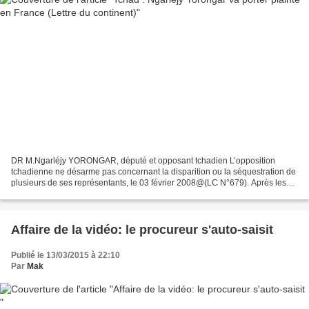
DR M.Ngarléjy YORONGAR, député et opposant tchadien L’opposition
tchadienne ne désarme pas concernant la disparition ou la séquestration de
plusieurs de ses représentants, le 03 février 2008@(LC N°679). Après les
fils d’Ibni Oumar Mahamat Saleh, Ngarléjy...
Affaire de la vidéo: le procureur s'auto-saisit
Publié le 13/03/2015 à 22:10
Par
Mak