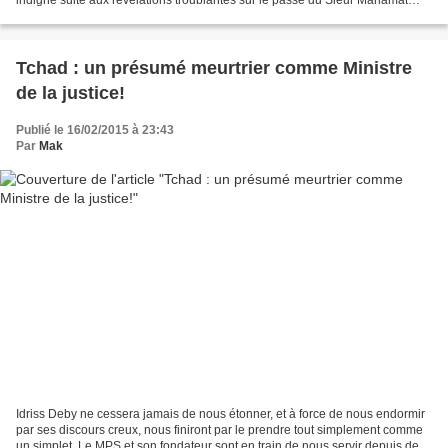
indigné suite aux révélations troublantes sur le passé du Sieur Mahamat
Issa Halikimi, actuel Ministre de la justice, s’exhorte...
Tchad : un présumé meurtrier comme Ministre
de la justice!
Publié le 16/02/2015 à 23:43
Par
Mak
Idriss Deby ne cessera jamais de nous étonner, et à force de nous endormir
par ses discours creux, nous finiront par le prendre tout simplement comme
un simplet. Le MPS et son fondateur sont en train de nous servir depuis des