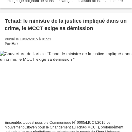
témoignage poignant de Monsieur Nangatoum faisant allusion au meurtre
de son parent, feu Khamis Tcheré, tué par...
Tchad: le ministre de la justice impliqué dans un
crime, le MCCT exige sa démission
Publié le 19/02/2015 à 01:21
Par
Mak
Ensemble, tout est possible Communiqué N⁰ 0005/MCCT/2015 Le
Mouvement Citoyen pour le Changement au Tchad(MCCT), profondément