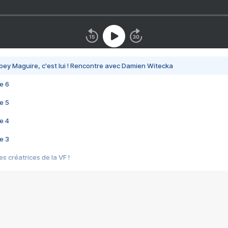
bey Maguire, c'est lui ! Rencontre avec Damien Witecka
e 6
e 5
e 4
e 3
s créatrices de la VF !
e 2
e 1
e Mektoub My Love arrive enfin ! Rencontre avec Shaïn Boumedine et Sal