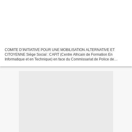
COMITE D’INITIATIVE POUR UNE MOBILISATION ALTERNATIVE ET
CITOYENNE Siège Social : CAFIT (Centre Africain de Formation En
Informatique et en Technique) en face du Commissariat de Police de
Guédiawaye. Téléphone : 00221766800823- 00221775392018 Mail :
cimacpg@yahoo.fr...