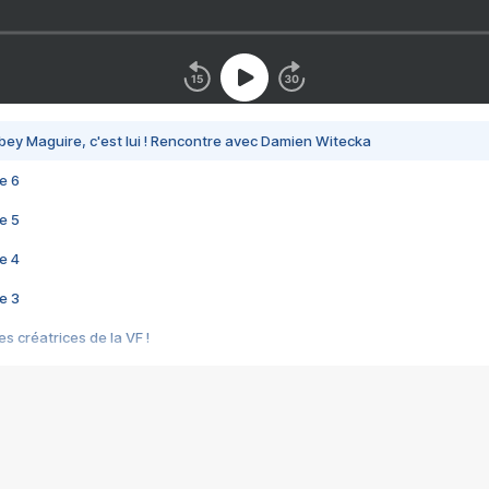
bey Maguire, c'est lui ! Rencontre avec Damien Witecka
e 6
e 5
e 4
e 3
s créatrices de la VF !
e 2
e 1
e Mektoub My Love arrive enfin ! Rencontre avec Shaïn Boumedine et Sal