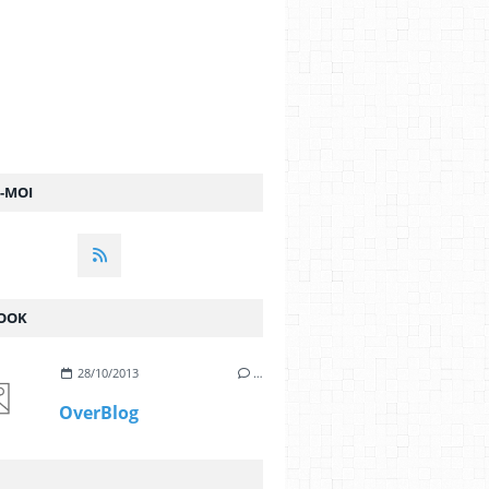
Z-MOI
OOK
28/10/2013
…
OverBlog