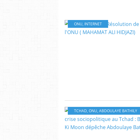
ONU
,
INTERNET
TCHAD
,
ONU
,
ABDOULAYE BATHILY