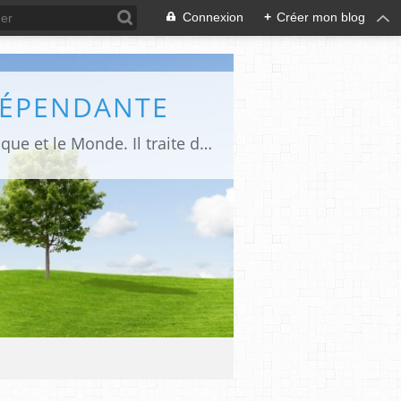
Connexion
+
Créer mon blog
DÉPENDANTE
Makaila.fr est un site d’informations indépendant et d’actualités sur le Tchad, l’Afrique et le Monde. Il traite des sujets variés entre autres: la politique, les droits humains, les libertés, le social, l’économique,la culture etc.