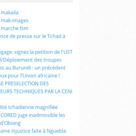
 makaila
- mak-images
- marche fsm
nce de presse sur le Tchad à
gage: signez la petition de l'UST
al/Déploiement des troupes
nes au Burundi : un précédent
ux pour l’Union africaine !
E PRESELECTION DES
EURS TECHNIQUES PAR LA CENI
)
lité tchadienne magnifiée
i CORED juge inadmissible les
 d'Obiang
aine injustice faite à Nguebla