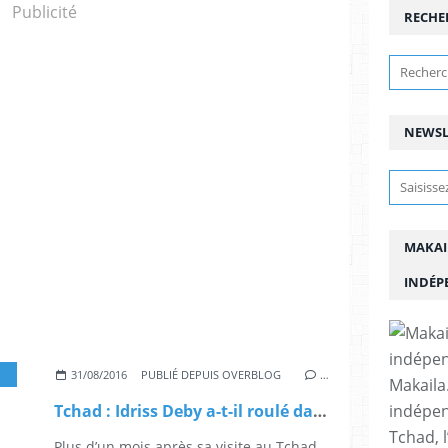
Publicité
RECHE
NEWSL
MAKAI
INDÉP
,
JEFFREY FELTMAN
31/08/2016
PUBLIÉ DEPUIS OVERBLOG
…
Makaila.
indépen
Tchad : Idriss Deby a-t-il roulé dans la farine Jeffrey Feltman ?
Tchad, l
Plus d’un mois après sa visite au Tchad