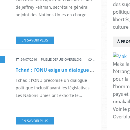
des suje
de Jeffrey Feltman, secrétaire général
politiqu
adjoint des Nations Unies en charge...
libertés
culture 
EN SAVOIR PLUS
À PRO
24/07/2016
PUBLIÉ DEPUIS OVERBLOG
…
Makaila
Tchad : l'ONU exige un dialogue politique inclusif avant les législatives
l'étrang
pour la
Tchad : l'ONU préconise un dialogue
l'homme
politique inclusif avant les législatives
pays et 
Les Nations Unies ont exhorté le...
nmakai
Voir le 
Overbl
EN SAVOIR PLUS