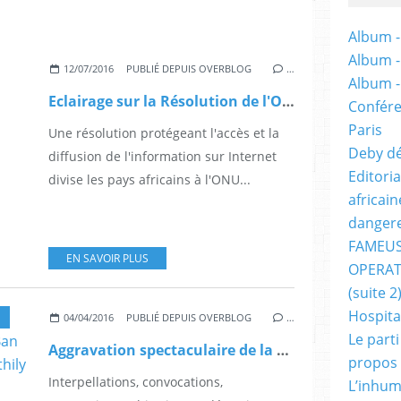
Album -
Album 
12/07/2016
PUBLIÉ DEPUIS OVERBLOG
…
Album 
Eclairage sur la Résolution de l'ONU ( MAHAMAT ALI HIDJAZI)
Confére
Paris
Une résolution protégeant l'accès et la
Deby dé
diffusion de l'information sur Internet
Editori
divise les pays africains à l'ONU...
africai
dangere
FAMEUS
EN SAVOIR PLUS
OPERAT
(suite 2
Hospita
04/04/2016
PUBLIÉ DEPUIS OVERBLOG
…
Le part
Aggravation spectaculaire de la crise sociopolitique au Tchad : Ban Ki Moon dépêche Abdoulaye Bathily
propos
Interpellations, convocations,
L’inhum