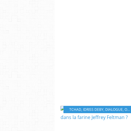
TCHAD
,
IDRISS DEBY
,
DIALOGUE
,
ONU