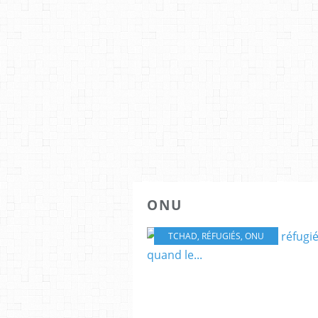
ONU
TCHAD
,
RÉFUGIÉS
,
ONU