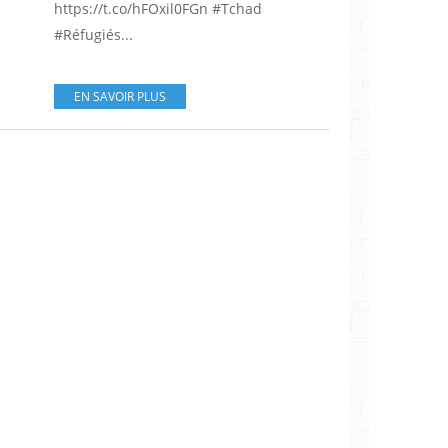
https://t.co/hFOxil0FGn #Tchad
#Réfugiés...
EN SAVOIR PLUS