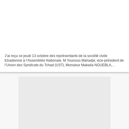
J’ai reçu ce jeudi 13 octobre des représentants de la société civile
tchadienne à l’Assemblée Nationale. M.Younous Mahadjir, vice-président de
l’Union des Syndicats du Tchad (UST), Monsieur Makaila NGUEBLA,
journaliste -Blogueur et militant des Droits...