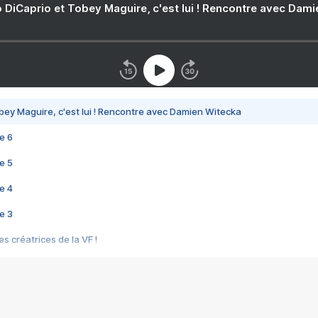
 DiCaprio et Tobey Maguire, c'est lui ! Rencontre avec Dam
bey Maguire, c'est lui ! Rencontre avec Damien Witecka
e 6
e 5
e 4
e 3
s créatrices de la VF !
e 2
e 1
e Mektoub My Love arrive enfin ! Rencontre avec Shaïn Boumedine et Sal