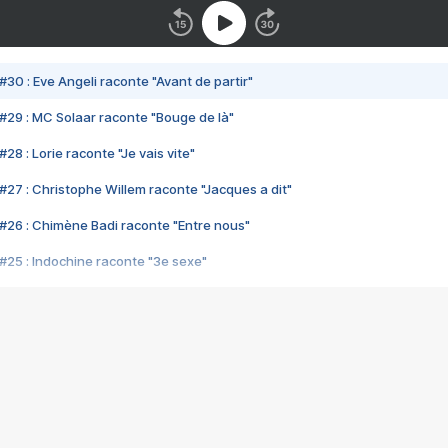
#30 : Eve Angeli raconte "Avant de partir"
#29 : MC Solaar raconte "Bouge de là"
28 : Lorie raconte "Je vais vite"
#27 : Christophe Willem raconte "Jacques a dit"
#26 : Chimène Badi raconte "Entre nous"
#25 : Indochine raconte "3e sexe"
#24 : Zaho raconte "C'est chelou"
#23 : Patrick Bruel raconte "Au café des délices"
#22 : Kyo raconte "Le chemin"
#21 : Nolwenn Leroy raconte "Cassé"
#20 : Patrick Hernandez raconte "Born to be alive"