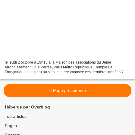
le jeudi 2 octobre à 19h15 à la Maison des associations du 3ème
arrondissement 5 rue Perrée, Paris Métro République / Temple La
Françafrique a disparu ou s’est-elle recomposée ces dernières années ? La
France mène-t-elle une politique « normalisée » vis...
< Page précédente
Hébergé par Overblog
Top articles
Pages