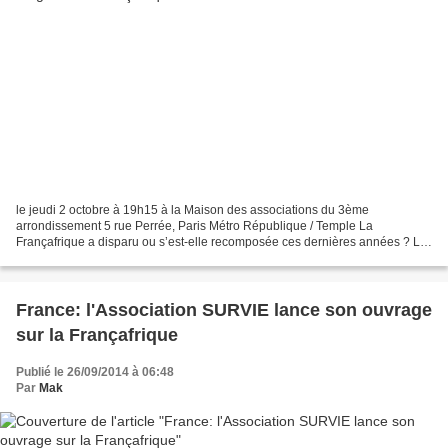
le jeudi 2 octobre à 19h15 à la Maison des associations du 3ème
arrondissement 5 rue Perrée, Paris Métro République / Temple La
Françafrique a disparu ou s’est-elle recomposée ces dernières années ? La
France mène-t-elle une politique « normalisée » vis...
France: l'Association SURVIE lance son ouvrage
sur la Françafrique
Publié le 26/09/2014 à 06:48
Par
Mak