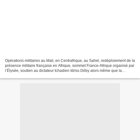
Opérations militaires au Mali, en Centrafrique, au Sahel, redéploiement de la
présence militaire française en Afrique, sommet France-Afrique organisé par
l’Élysée, soutien au dictateur tchadien Idriss Déby alors même que la
contestation gronde au Tchad......