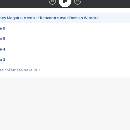
bey Maguire, c'est lui ! Rencontre avec Damien Witecka
e 6
e 5
e 4
e 3
s créatrices de la VF !
e 2
e 1
e Mektoub My Love arrive enfin ! Rencontre avec Shaïn Boumedine et Sal
i : après Toni en famille
elle réalise le bouleversant Dites lui que je l'aime